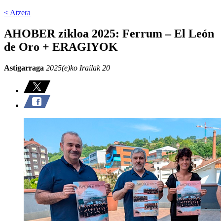
< Atzera
AHOBER zikloa 2025: Ferrum – El León
de Oro + ERAGIYOK
Astigarraga
2025(e)ko Irailak 20