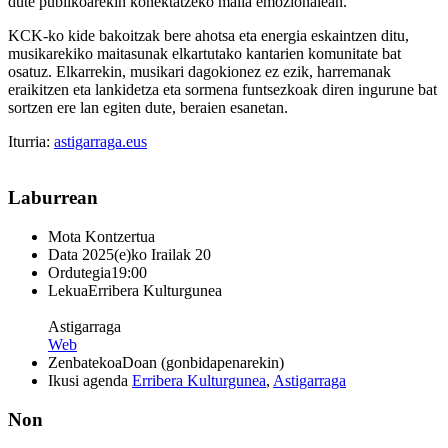
dute publikoarekin konektatzeko maila emozionalean.
KCK-ko kide bakoitzak bere ahotsa eta energia eskaintzen ditu,
musikarekiko maitasunak elkartutako kantarien komunitate bat
osatuz. Elkarrekin, musikari dagokionez ez ezik, harremanak
eraikitzen eta lankidetza eta sormena funtsezkoak diren ingurune bat
sortzen ere lan egiten dute, beraien esanetan.
Iturria:
astigarraga.eus
Laburrean
Mota
Kontzertua
Data
2025(e)ko Irailak 20
Ordutegia
19:00
Lekua
Erribera Kulturgunea
Astigarraga
Web
Zenbatekoa
Doan (gonbidapenarekin)
Ikusi agenda
Erribera Kulturgunea
,
Astigarraga
Non