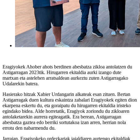
Eragiyokek Ahober ahots berdinen abesbatza zikloa antolatzen du
Astigarragan 2023tik. Hirugarren ekitaldia aurki izango dute
martxan eta astelehen arratsaldean aurkeztu zuten Astigarragako
Udalarekin batera.
Hasierako hitzak Xabier Urdangarin alkateak esan zituen. Bertan
Astigarragak duen kultura eskaintza zabalari Eragiyokek egiten dion
ekarpena eskertu du, eta goraipatu du hirugarren ekitaldia iristeko
egindako bidea. Alde horretatik, Eragiyok zoriondu du zikloaren
antolaketarekin aurrera egiteagatik. Era berean, Astigarragan
abesbatza gaztea edo berriki sortutakoa izan arren, herrian nola
errotu den nabarmendu du.
Jarraian, Eragiyokeko ordezkariak jaialdiaren aurtengo ekitaldiak