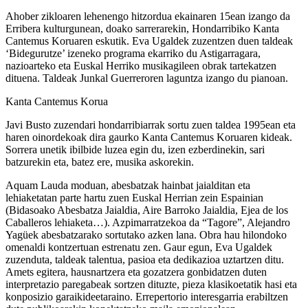
Ahober zikloaren lehenengo hitzordua ekainaren 15ean izango da
Erribera kulturgunean, doako sarrerarekin, Hondarribiko Kanta
Cantemus Koruaren eskutik. Eva Ugaldek zuzentzen duen taldeak
‘Bidegurutze’ izeneko programa ekarriko du Astigarragara,
nazioarteko eta Euskal Herriko musikagileen obrak tartekatzen
dituena. Taldeak Junkal Guerreroren laguntza izango du pianoan.
Kanta Cantemus Korua
Javi Busto zuzendari hondarribiarrak sortu zuen taldea 1995ean eta
haren oinordekoak dira gaurko Kanta Cantemus Koruaren kideak.
Sorrera unetik ibilbide luzea egin du, izen ezberdinekin, sari
batzurekin eta, batez ere, musika askorekin.
Aquam Lauda moduan, abesbatzak hainbat jaialditan eta
lehiaketatan parte hartu zuen Euskal Herrian zein Espainian
(Bidasoako Abesbatza Jaialdia, Aire Barroko Jaialdia, Ejea de los
Caballeros lehiaketa…). Azpimarratzekoa da “Tagore”, Alejandro
Yagüek abesbatzarako sortutako azken lana. Obra hau hilondoko
omenaldi kontzertuan estrenatu zen. Gaur egun, Eva Ugaldek
zuzenduta, taldeak talentua, pasioa eta dedikazioa uztartzen ditu.
Amets egitera, hausnartzera eta gozatzera gonbidatzen duten
interpretazio paregabeak sortzen dituzte, pieza klasikoetatik hasi eta
konposizio garaikideetaraino. Errepertorio interesgarria erabiltzen