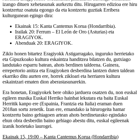
izango dituen xehetasunak aurkeztu ditu. Hirugarren edizioa ere hiru
kontzertuz osatuta egongo da eta kontzertu guztiak Erribera
kulturgunean egingo dira:
Ekainak 15: Kanta Cantemus Korua (Hondarribia).
Irailak 20: Ferrum – El León de Oro (Asturias) eta
ERAGIYOK.
Abenduak 20: ERAGIYOK.
Ziklo honen bitartez Eragiyokk Astigarragako, inguruko herrietako
eta Gipuzkoako kultura eskaintza handitzea bilatzen du, gutxiago
landutako esparru batean, ahots berdinen taldeena. Gainera,
errepertorio anitza eta Eragiyoken desberdina lantzen duten taldean
ekarriko ditu aurten ere, horrek zikloari eta herriaren kultura
eskaintzari ematen dion aberastasunarekin.
Era honetan, Eragiyokek bere ohiko jarduera osatzen du, non euskal
egileen musika Euskal Herriko hainbat lekutara eta baita Euskal
Herritik kanpo ere (Espainia, Frantzia eta Italia) eraman duen
2018an sortu zenetik. Izan ere, emandako ia hirurogeita hamar
kontzertu baino gehiagoen artean ahots berdinetarako egindako
ehun obra desberdin baino gehiago abestu ditu, euskal egileenak
izanik horietako laurogei.
Ekainak 15, 19:00 – Kanta Cantemus Korua (Hondarribia)