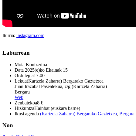
Iturria:
instagram.com
Laburrean
Mota
Kontzertua
Data
2025(e)ko Ekainak 15
Ordutegia
17:00
Lekua
(Kartzela Zaharra) Bergarako Gaztetxea
Juan Irazabal Pasealekua, z/g (Kartzela Zaharra)
Bergara
Web
Zenbatekoa
8 €
Hizkuntza
Hainbat (euskara barne)
Ikusi agenda
(Kartzela Zaharra) Bergarako Gaztetxea
,
Bergara
Non