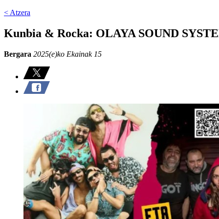
< Atzera
Kunbia & Rocka: OLAYA SOUND SYST
Bergara
2025(e)ko Ekainak 15