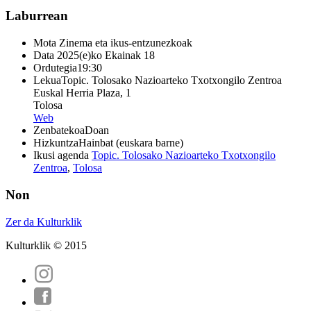
Laburrean
Mota
Zinema eta ikus-entzunezkoak
Data
2025(e)ko Ekainak 18
Ordutegia
19:30
Lekua
Topic. Tolosako Nazioarteko Txotxongilo Zentroa
Euskal Herria Plaza, 1
Tolosa
Web
Zenbatekoa
Doan
Hizkuntza
Hainbat (euskara barne)
Ikusi agenda
Topic. Tolosako Nazioarteko Txotxongilo
Zentroa
,
Tolosa
Non
Zer da Kulturklik
Kulturklik © 2015