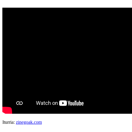
Iturria:
zinegoak.com