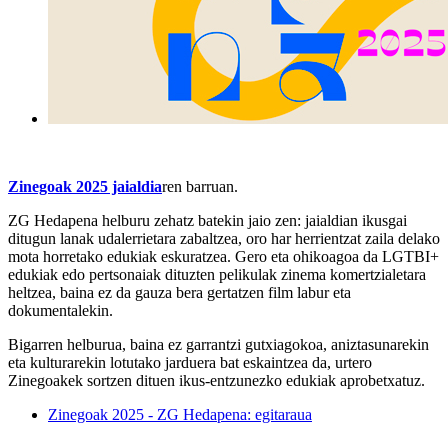
Zinegoak 2025 jaialdia
ren barruan.
ZG Hedapena helburu zehatz batekin jaio zen: jaialdian ikusgai
ditugun lanak udalerrietara zabaltzea, oro har herrientzat zaila delako
mota horretako edukiak eskuratzea. Gero eta ohikoagoa da LGTBI+
edukiak edo pertsonaiak dituzten pelikulak zinema komertzialetara
heltzea, baina ez da gauza bera gertatzen film labur eta
dokumentalekin.
Bigarren helburua, baina ez garrantzi gutxiagokoa, aniztasunarekin
eta kulturarekin lotutako jarduera bat eskaintzea da, urtero
Zinegoakek sortzen dituen ikus-entzunezko edukiak aprobetxatuz.
Zinegoak 2025 - ZG Hedapena: egitaraua