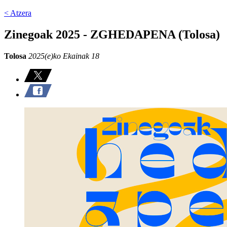
< Atzera
Zinegoak 2025 - ZGHEDAPENA (Tolosa)
Tolosa
2025(e)ko Ekainak 18