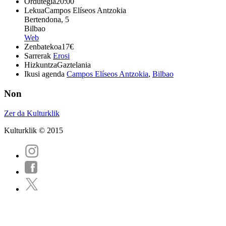
Ordutegia
20:00
Lekua
Campos Elíseos Antzokia
Bertendona, 5
Bilbao
Web
Zenbatekoa
17€
Sarrerak
Erosi
Hizkuntza
Gaztelania
Ikusi agenda
Campos Elíseos Antzokia
,
Bilbao
Non
Zer da Kulturklik
Kulturklik © 2015