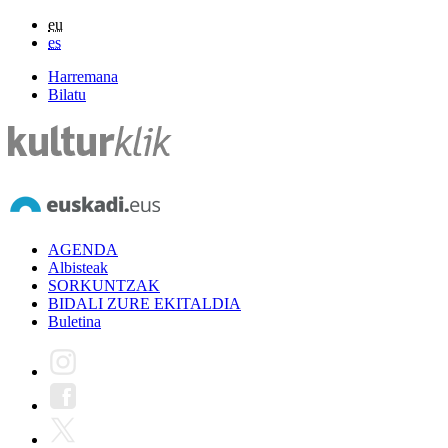
eu
es
Harremana
Bilatu
AGENDA
Albisteak
SORKUNTZAK
BIDALI ZURE EKITALDIA
Buletina