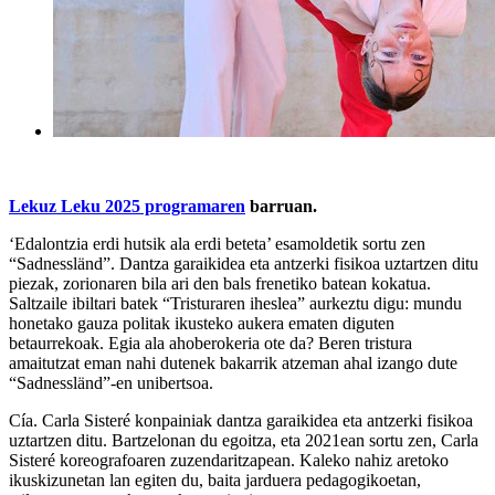
Lekuz Leku 2025 programaren
barruan.
‘Edalontzia erdi hutsik ala erdi beteta’ esamoldetik sortu zen
“Sadnessländ”. Dantza garaikidea eta antzerki fisikoa uztartzen ditu
piezak, zorionaren bila ari den bals frenetiko batean kokatua.
Saltzaile ibiltari batek “Tristuraren iheslea” aurkeztu digu: mundu
honetako gauza politak ikusteko aukera ematen diguten
betaurrekoak. Egia ala ahoberokeria ote da? Beren tristura
amaitutzat eman nahi dutenek bakarrik atzeman ahal izango dute
“Sadnessländ”-en unibertsoa.
Cía. Carla Sisteré konpainiak dantza garaikidea eta antzerki fisikoa
uztartzen ditu. Bartzelonan du egoitza, eta 2021ean sortu zen, Carla
Sisteré koreografoaren zuzendaritzapean. Kaleko nahiz aretoko
ikuskizunetan lan egiten du, baita jarduera pedagogikoetan,