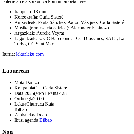
tailerretan eta sorkuntza komunitarioetan ere.
Iraupena:
13 min.
Koreografia:
Carla
Sisteré
Antzezleak:
Paula Sánchez, Aaron Vázquez, Carla Sisteré
Musika (remix-a eta edizioa):
Alexander
Espinoza
Argazkiak:
Aurelie Veyrat
Laguntzaileak: CC Barceloneta, CC Drassanes, SAT! , La
Turbo, CC Sant Martí
Iturria:
lekuzleku.com
Laburrean
Mota
Dantza
Konpainia
Cía. Carla Sisteré
Data
2025(e)ko Ekainak 28
Ordutegia
20:00
Lekua
Churruca Kaia
Bilbao
Zenbatekoa
Doan
Ikusi agenda
Bilbao
Non