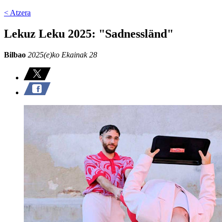
< Atzera
Lekuz Leku 2025: "Sadnessländ"
Bilbao
2025(e)ko Ekainak 28