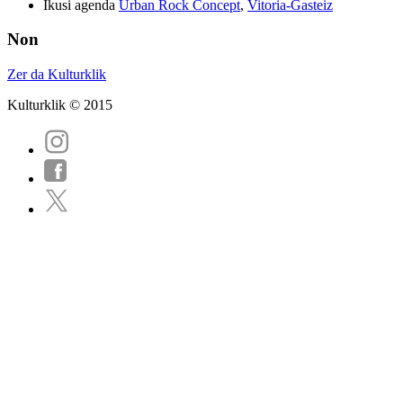
Ikusi agenda
Urban Rock Concept
,
Vitoria-Gasteiz
Non
Zer da Kulturklik
Kulturklik © 2015