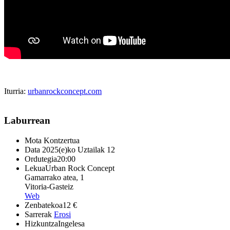
Iturria:
urbanrockconcept.com
Laburrean
Mota
Kontzertua
Data
2025(e)ko Uztailak 12
Ordutegia
20:00
Lekua
Urban Rock Concept
Gamarrako atea, 1
Vitoria-Gasteiz
Web
Zenbatekoa
12 €
Sarrerak
Erosi
Hizkuntza
Ingelesa