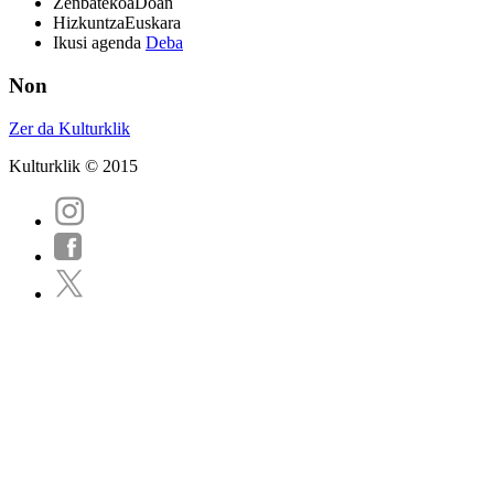
Zenbatekoa
Doan
Hizkuntza
Euskara
Ikusi agenda
Deba
Non
Zer da Kulturklik
Kulturklik © 2015