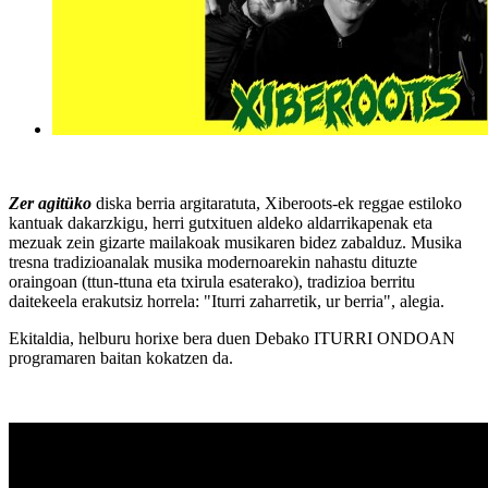
Zer agitüko
diska berria argitaratuta, Xiberoots-ek reggae estiloko
kantuak dakarzkigu, herri gutxituen aldeko aldarrikapenak eta
mezuak zein gizarte mailakoak musikaren bidez zabalduz. Musika
tresna tradizioanalak musika modernoarekin nahastu dituzte
oraingoan (ttun-ttuna eta txirula esaterako), tradizioa berritu
daitekeela erakutsiz horrela: "Iturri zaharretik, ur berria", alegia.
Ekitaldia, helburu horixe bera duen Debako ITURRI ONDOAN
programaren baitan kokatzen da.