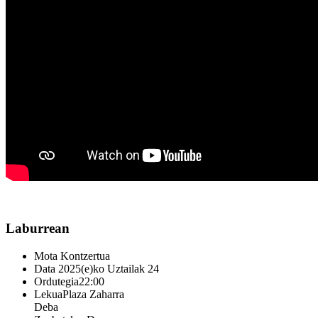
Laburrean
Mota
Kontzertua
Data
2025(e)ko Uztailak 24
Ordutegia
22:00
Lekua
Plaza Zaharra
Deba