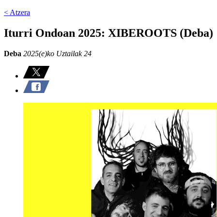
< Atzera
Iturri Ondoan 2025: XIBEROOTS (Deba)
Deba
2025(e)ko Uztailak 24