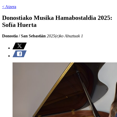
< Atzera
Donostiako Musika Hamabostaldia 2025:
Sofía Huerta
Donostia / San Sebastián
2025(e)ko Abuztuak 1