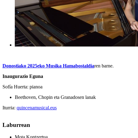
Donostiako 2025eko Musika Hamabostaldia
ren barne.
Inaugurazio Eguna
Sofía Huerta:
pianoa
Beethoven, Chopin eta Granadosen lanak
Iturria:
quincenamusical.eus
Laburrean
Mota
Kontzertua