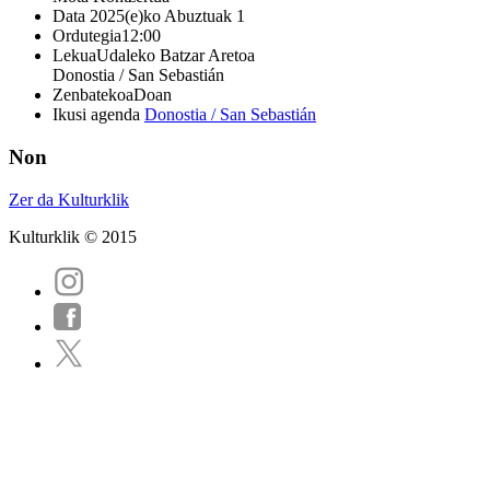
Data
2025(e)ko Abuztuak 1
Ordutegia
12:00
Lekua
Udaleko Batzar Aretoa
Donostia / San Sebastián
Zenbatekoa
Doan
Ikusi agenda
Donostia / San Sebastián
Non
Zer da Kulturklik
Kulturklik © 2015