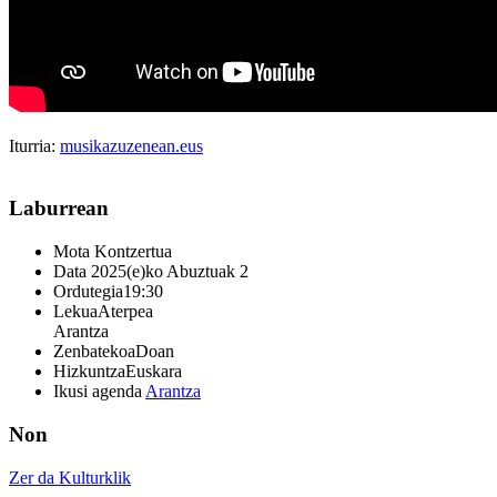
Iturria:
musikazuzenean.eus
Laburrean
Mota
Kontzertua
Data
2025(e)ko Abuztuak 2
Ordutegia
19:30
Lekua
Aterpea
Arantza
Zenbatekoa
Doan
Hizkuntza
Euskara
Ikusi agenda
Arantza
Non
Zer da Kulturklik