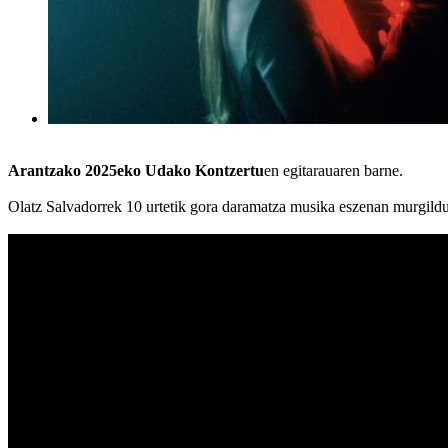
Arantzako 2025eko Udako Kontzertu
en egitarauaren barne.
Olatz Salvadorrek 10 urtetik gora daramatza musika eszenan murgildut