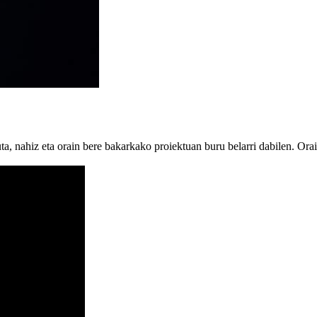
a, nahiz eta orain bere bakarkako proiektuan buru belarri dabilen. Ora