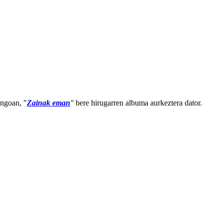
ingoan, "
Zainak eman
"
bere hirugarren albuma aurkeztera dator.