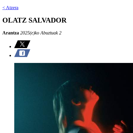
< Atzera
OLATZ SALVADOR
Arantza
2025(e)ko Abuztuak 2