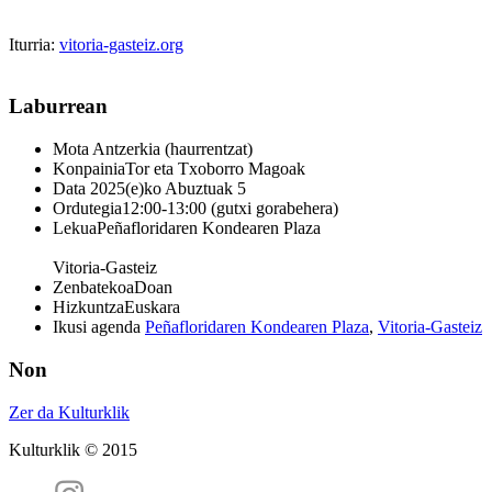
Iturria:
vitoria-gasteiz.org
Laburrean
Mota
Antzerkia (haurrentzat)
Konpainia
Tor eta Txoborro Magoak
Data
2025(e)ko Abuztuak 5
Ordutegia
12:00-13:00 (gutxi gorabehera)
Lekua
Peñafloridaren Kondearen Plaza
Vitoria-Gasteiz
Zenbatekoa
Doan
Hizkuntza
Euskara
Ikusi agenda
Peñafloridaren Kondearen Plaza
,
Vitoria-Gasteiz
Non
Zer da Kulturklik
Kulturklik © 2015