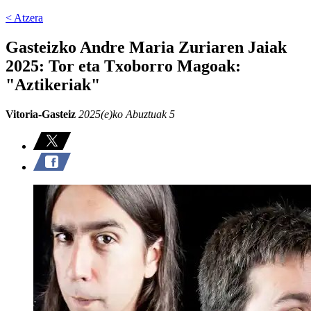
< Atzera
Gasteizko Andre Maria Zuriaren Jaiak
2025: Tor eta Txoborro Magoak:
"Aztikeriak"
Vitoria-Gasteiz
2025(e)ko Abuztuak 5