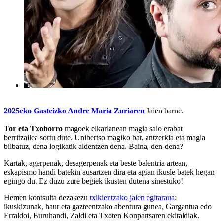
2025eko Gasteizko Andre Maria Zuriaren
Jaien barne.
Tor eta Txoborro
magoek elkarlanean magia saio erabat
berritzailea sortu dute. Unibertso magiko bat, antzerkia eta magia
bilbatuz, dena logikatik aldentzen dena. Baina, den-dena?
Kartak, agerpenak, desagerpenak eta beste balentria artean,
eskapismo handi batekin ausartzen dira eta agian ikusle batek hegan
egingo du. Ez duzu zure begiek ikusten dutena sinestuko!
Hemen kontsulta dezakezu
txikientzako jaien egitaraua
:
ikuskizunak, haur eta gazteentzako abentura gunea, Gargantua edo
Erraldoi, Buruhandi, Zaldi eta Txoten Konpartsaren ekitaldiak.