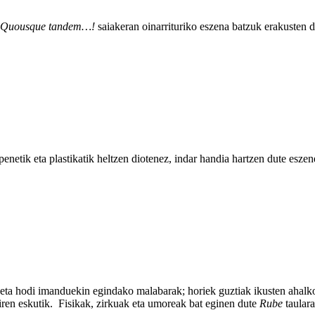
Quousque tandem…!
saiakeran oinarrituriko eszena batzuk erakusten dit
netik eta plastikatik heltzen diotenez, indar handia hartzen dute eszen
ta hodi imanduekin egindako malabarak; horiek guztiak ikusten ahalko d
iren eskutik. Fisikak, zirkuak eta umoreak bat eginen dute
Rube
taulara