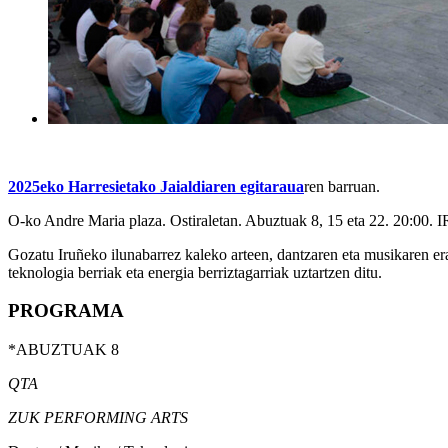
2025eko Harresietako Jaialdiaren egitaraua
ren barruan.
O-ko Andre Maria plaza. Ostiraletan. Abuztuak 8, 15 eta 22. 20:00.
I
Gozatu Iruñeko ilunabarrez kaleko arteen, dantzaren eta musikaren erak
teknologia berriak eta energia berriztagarriak uztartzen ditu.
PROGRAMA
*
ABUZTUAK 8
QTA
ZUK PERFORMING ARTS