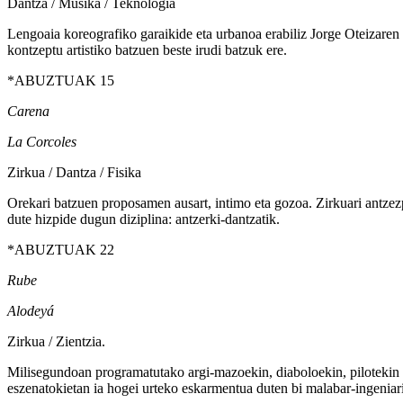
Dantza / Musika / Teknologia
Lengoaia koreografiko garaikide eta urbanoa erabiliz Jorge Oteizaren
kontzeptu artistiko batzuen beste irudi batzuk ere.
*
ABUZTUAK 15
Carena
La Corcoles
Zirkua / Dantza / Fisika
Orekari batzuen proposamen ausart, intimo eta gozoa. Zirkuari antzezpe
dute hizpide dugun diziplina: antzerki-dantzatik.
*
ABUZTUAK 22
Rube
Alodeyá
Zirkua / Zientzia.
Milisegundoan programatutako argi-mazoekin, diaboloekin, pilotekin e
eszenatokietan ia hogei urteko eskarmentua duten bi malabar-ingeniar