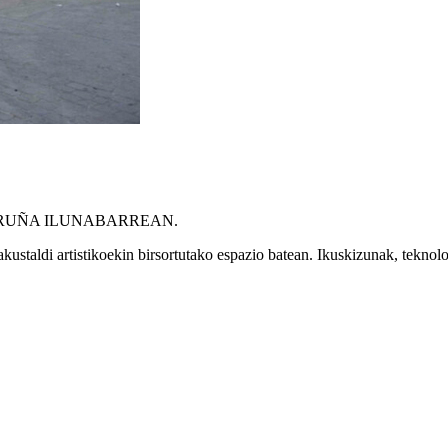
RUÑA ILUNABARREAN
.
ustaldi artistikoekin birsortutako espazio batean. Ikuskizunak, teknolog