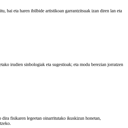
u, bai eta haren ibilbide artistikoan garrantzitsuak izan diren lan eta
etako irudien sinbologiak eta sugestioak; eta modu berezian jorratzen
ira fisikaren legeetan oinarritutako ikuskizun honetan,
tzeko.