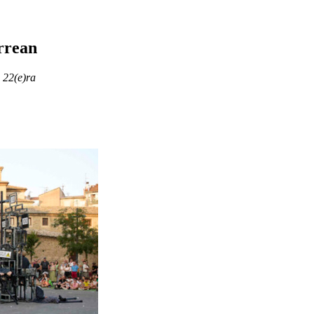
rrean
 22(e)ra