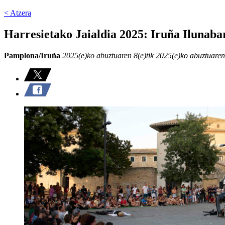
< Atzera
Harresietako Jaialdia 2025: Iruña Ilunaba
Pamplona/Iruña
2025(e)ko abuztuaren 8(e)tik 2025(e)ko abuztuaren