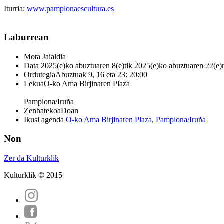
Iturria:
www.pamplonaescultura.es
Laburrean
Mota
Jaialdia
Data
2025(e)ko abuztuaren 8(e)tik 2025(e)ko abuztuaren 22(e)
Ordutegia
Abuztuak 9, 16 eta 23: 20:00
Lekua
O-ko Ama Birjinaren Plaza
Pamplona/Iruña
Zenbatekoa
Doan
Ikusi agenda
O-ko Ama Birjinaren Plaza
,
Pamplona/Iruña
Non
Zer da Kulturklik
Kulturklik © 2015