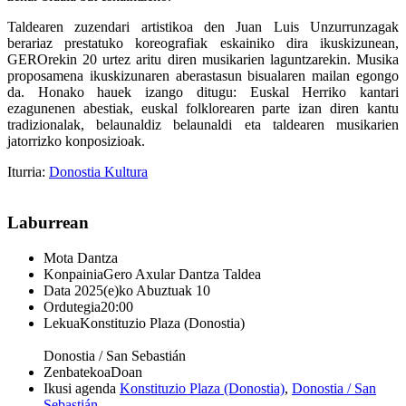
Taldearen zuzendari artistikoa den Juan Luis Unzurrunzagak
berariaz prestatuko koreografiak eskainiko dira ikuskizunean,
GEROrekin 20 urtez aritu diren musikarien laguntzarekin. Musika
proposamena ikuskizunaren aberastasun bisualaren mailan egongo
da. Honako hauek izango ditugu: Euskal Herriko kantari
ezagunenen abestiak, euskal folklorearen parte izan diren kantu
tradizionalak, belaunaldiz belaunaldi eta taldearen musikarien
jatorrizko konposizioak.
Iturria:
Donostia Kultura
Laburrean
Mota
Dantza
Konpainia
Gero Axular Dantza Taldea
Data
2025(e)ko Abuztuak 10
Ordutegia
20:00
Lekua
Konstituzio Plaza (Donostia)
Donostia / San Sebastián
Zenbatekoa
Doan
Ikusi agenda
Konstituzio Plaza (Donostia)
,
Donostia / San
Sebastián