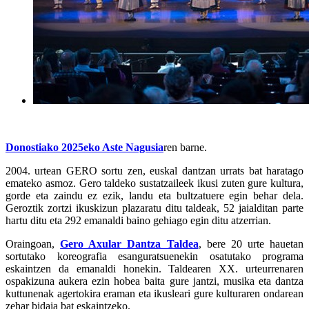
Donostiako 2025eko Aste Nagusia
ren barne.
2004. urtean GERO sortu zen, euskal dantzan urrats bat haratago
emateko asmoz. Gero taldeko sustatzaileek ikusi zuten gure kultura,
gorde eta zaindu ez ezik, landu eta bultzatuere egin behar dela.
Geroztik zortzi ikuskizun plazaratu ditu taldeak, 52 jaialditan parte
hartu ditu eta 292 emanaldi baino gehiago egin ditu atzerrian.
Oraingoan,
Gero Axular Dantza Taldea
, bere 20 urte hauetan
sortutako koreografia esanguratsuenekin osatutako programa
eskaintzen da emanaldi honekin. Taldearen XX. urteurrenaren
ospakizuna aukera ezin hobea baita gure jantzi, musika eta dantza
kuttunenak agertokira eraman eta ikusleari gure kulturaren ondarean
zehar bidaia bat eskaintzeko.