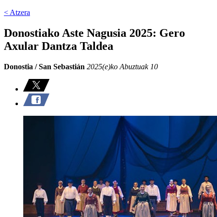
< Atzera
Donostiako Aste Nagusia 2025: Gero
Axular Dantza Taldea
Donostia / San Sebastián
2025(e)ko Abuztuak 10