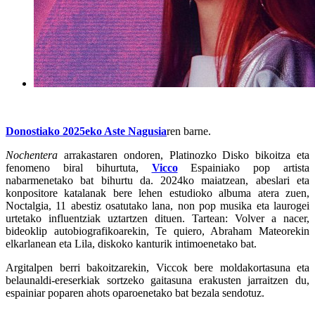
Donostiako 2025eko Aste Nagusia
ren barne.
Nochentera
arrakastaren ondoren, Platinozko Disko bikoitza eta
fenomeno biral bihurtuta,
Vicco
Espainiako pop artista
nabarmenetako bat bihurtu da. 2024ko maiatzean, abeslari eta
konpositore katalanak bere lehen estudioko albuma atera zuen,
Noctalgia, 11 abestiz osatutako lana, non pop musika eta laurogei
urtetako influentziak uztartzen dituen. Tartean: Volver a nacer,
bideoklip autobiografikoarekin, Te quiero, Abraham Mateorekin
elkarlanean eta Lila, diskoko kanturik intimoenetako bat.
Argitalpen berri bakoitzarekin, Viccok bere moldakortasuna eta
belaunaldi-ereserkiak sortzeko gaitasuna erakusten jarraitzen du,
espainiar poparen ahots oparoenetako bat bezala sendotuz.