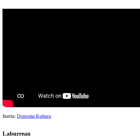
Iturria:
Donostia Kultura
Laburrean