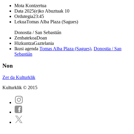
Mota
Kontzertua
Data
2025(e)ko Abuztuak 10
Ordutegia
23:45
Lekua
Tomas Alba Plaza (Sagues)
Donostia / San Sebastián
Zenbatekoa
Doan
Hizkuntza
Gaztelania
Ikusi agenda
Tomas Alba Plaza (Sagues)
,
Donostia / San
Sebastián
Non
Zer da Kulturklik
Kulturklik © 2015