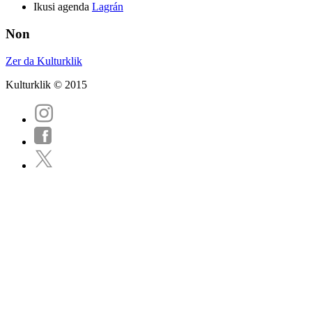
Ikusi agenda
Lagrán
Non
Zer da Kulturklik
Kulturklik © 2015