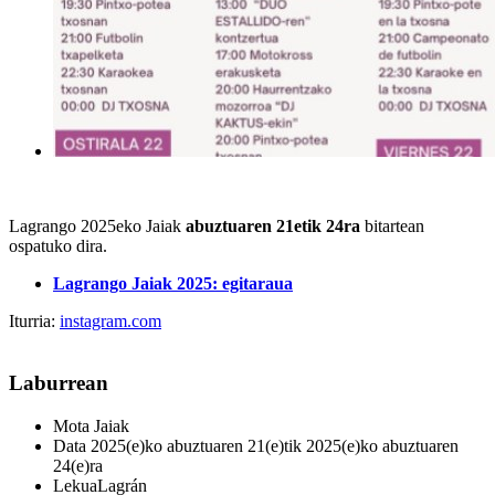
Lagrango 2025eko Jaiak
abuztuaren 21etik 24ra
bitartean
ospatuko dira.
Lagrango Jaiak 2025: egitaraua
Iturria:
instagram.com
Laburrean
Mota
Jaiak
Data
2025(e)ko abuztuaren 21(e)tik 2025(e)ko abuztuaren
24(e)ra
Lekua
Lagrán