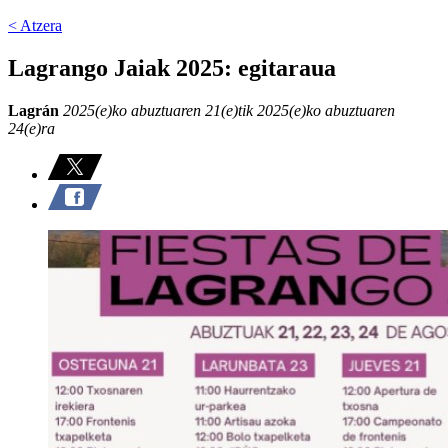
< Atzera
Lagrango Jaiak 2025: egitaraua
Lagrán
2025(e)ko abuztuaren 21(e)tik 2025(e)ko abuztuaren
24(e)ra