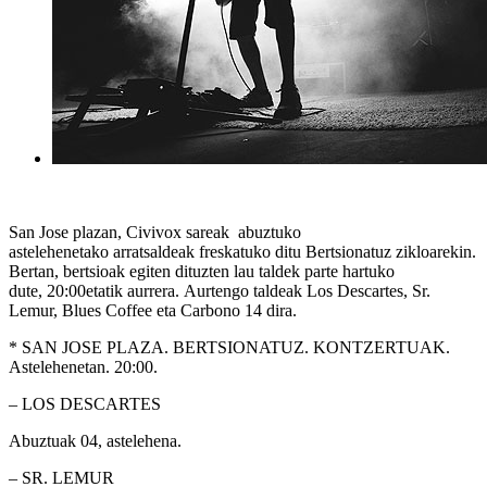
San Jose plazan
,
Civivox
sareak
abuztuko
astelehenetako
arratsaldeak
freskatuko ditu
Bertsionatuz
zikloarekin.
Bertan, bertsioak egiten dituzten lau taldek parte hartuko
dute,
20:00etatik aurrera.
Aurtengo taldeak
Los Descartes, Sr.
Lemur, Blues Coffee
eta
Carbono 14
dira.
* SAN JOSE PLAZA. BERTSIONATUZ. KONTZERTUAK.
Astelehenetan. 20:00.
–
LOS DESCARTES
Abuztuak 04, astelehena.
–
SR. LEMUR