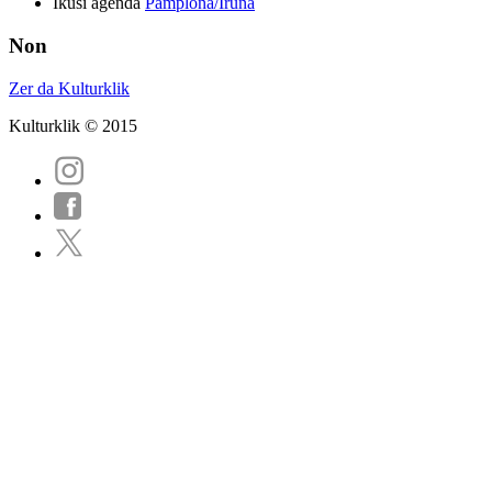
Ikusi agenda
Pamplona/Iruña
Non
Zer da Kulturklik
Kulturklik © 2015