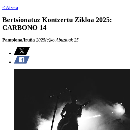
< Atzera
Bertsionatuz Kontzertu Zikloa 2025:
CARBONO 14
Pamplona/Iruña
2025(e)ko Abuztuak 25