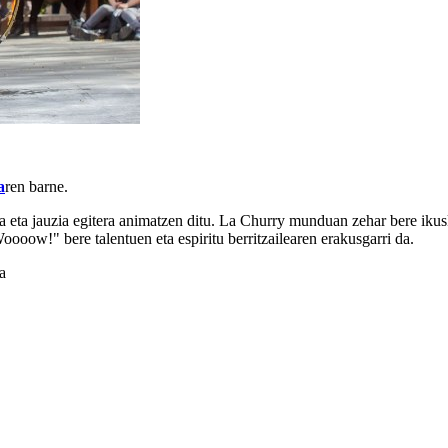
a
ren barne.
 eta jauzia egitera animatzen ditu. La Churry munduan zehar bere ikuski
ooow!" bere talentuen eta espiritu berritzailearen erakusgarri da.
a