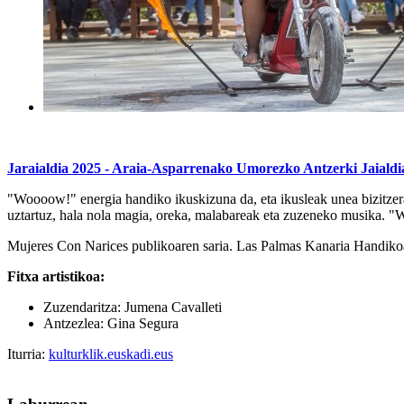
Jaraialdia 2025 - Araia-Asparrenako Umorezko Antzerki Jaialdi
"Woooow!" energia handiko ikuskizuna da, eta ikusleak unea bizitzera
uztartuz, hala nola magia, oreka, malabareak eta zuzeneko musika. "Wo
Mujeres Con Narices publikoaren saria. Las Palmas Kanaria Handiko
Fitxa artistikoa:
Zuzendaritza: Jumena Cavalleti
Antzezlea: Gina Segura
Iturria:
kulturklik.euskadi.eus