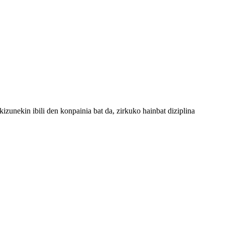
zunekin ibili den konpainia bat da, zirkuko hainbat diziplina