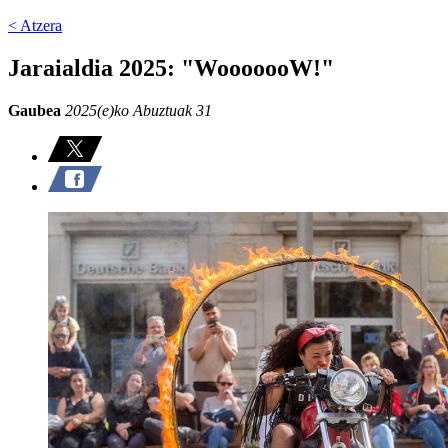
< Atzera
Jaraialdia 2025: "WooooooW!"
Gaubea
2025(e)ko Abuztuak 31