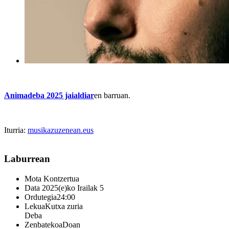
Animadeba 2025 jaialdiar
en barruan.
Iturria:
musikazuzenean.eus
Laburrean
Mota
Kontzertua
Data
2025(e)ko Irailak 5
Ordutegia
24:00
Lekua
Kutxa zuria
Deba
Zenbatekoa
Doan