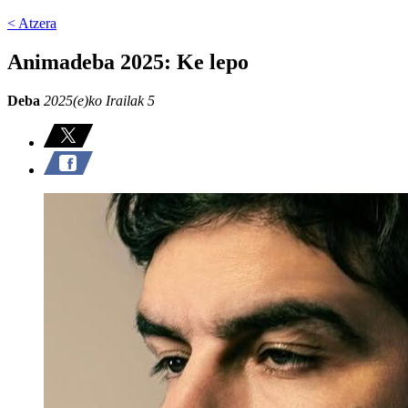
< Atzera
Animadeba 2025: Ke lepo
Deba
2025(e)ko Irailak 5