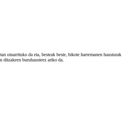
tan oinarrituko da eta, besteak beste, bikote harremanen hausturak
n ditzakeen buruhausteez ariko da.