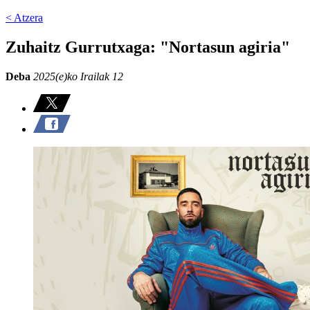
< Atzera
Zuhaitz Gurrutxaga: "Nortasun agiria"
Deba
2025(e)ko Irailak 12