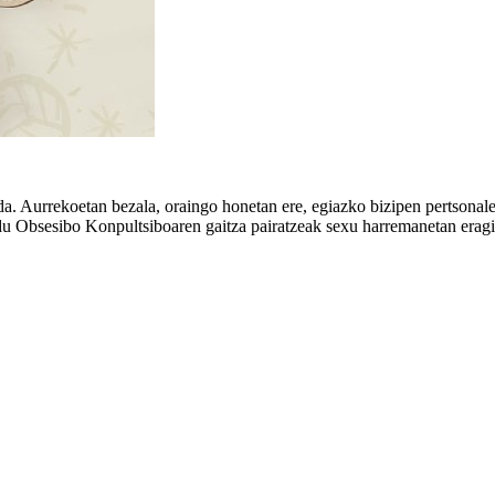
a. Aurrekoetan bezala, oraingo honetan ere, egiazko bizipen pertsonale
u Obsesibo Konpultsiboaren gaitza pairatzeak sexu harremanetan eragi