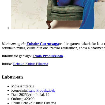
Nortasun agiria
Zuhaitz Gurrutxaga
ren hirugarren bakarkako lana d
sortutako minaz, euskaldun ona izateko zailtasunaz, edota Nahasmend
Informazio gehiago:
Txalo Produkzioak
.
Iturria:
Debako Kultur Elkartea
Laburrean
Mota
Antzerkia
Konpainia
Txalo Produkzioak
Data
2025(e)ko Irailak 12
Ordutegia
20:00
Lekua
Debako Kultur Elkartea