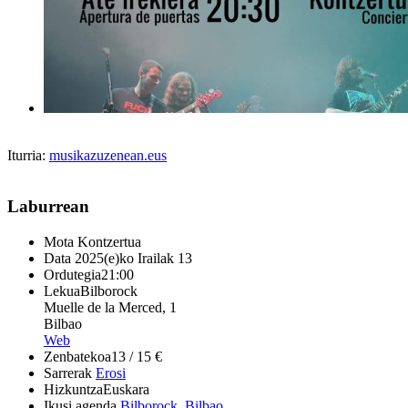
Iturria:
musikazuzenean.eus
Laburrean
Mota
Kontzertua
Data
2025(e)ko Irailak 13
Ordutegia
21:00
Lekua
Bilborock
Muelle de la Merced, 1
Bilbao
Web
Zenbatekoa
13 / 15 €
Sarrerak
Erosi
Hizkuntza
Euskara
Ikusi agenda
Bilborock
,
Bilbao