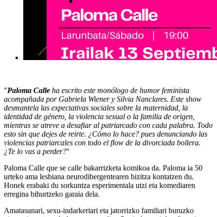
"
Paloma Calle
ha escrito este monólogo de humor feminista
acompañada por Gabriela Wiener y Silvia Nanclares. Este show
desmantela las expectativas sociales sobre la maternidad, la
identidad de género, la violencia sexual o la familia de origen,
mientras se atreve a desafiar al patriarcado con cada palabra. Todo
esto sin que dejes de reirte. ¿Cómo lo hace? pues denunciando las
violencias patriarcales con todo el flow de la divorciada bollera.
¿Te lo vas a perder?
"
Paloma Calle que se calle bakarrizketa komikoa da. Paloma ia 50
urteko ama lesbiana neurodibergentearen bizitza kontatzen du.
Honek erabaki du sorkuntza esperimentala utzi eta komediaren
erregina bihurtzeko garaia dela.
Amatasunari, sexu-indarkeriari eta jatorrizko familiari buruzko