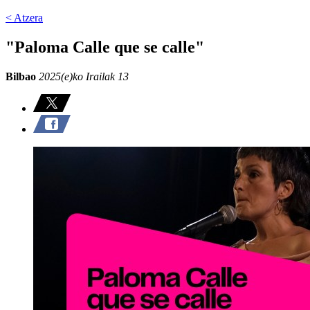
< Atzera
"Paloma Calle que se calle"
Bilbao
2025(e)ko Irailak 13