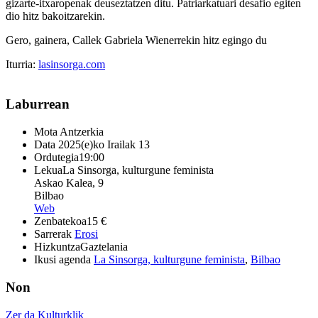
gizarte-itxaropenak deuseztatzen ditu. Patriarkatuari desafio egiten
dio hitz bakoitzarekin.
Gero, gainera, Callek Gabriela Wienerrekin hitz egingo du
Iturria:
lasinsorga.com
Laburrean
Mota
Antzerkia
Data
2025(e)ko Irailak 13
Ordutegia
19:00
Lekua
La Sinsorga, kulturgune feminista
Askao Kalea, 9
Bilbao
Web
Zenbatekoa
15 €
Sarrerak
Erosi
Hizkuntza
Gaztelania
Ikusi agenda
La Sinsorga, kulturgune feminista
,
Bilbao
Non
Zer da Kulturklik