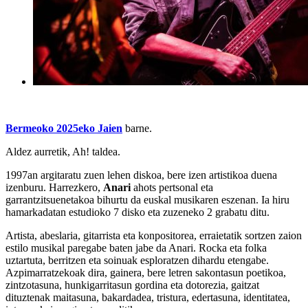
Bermeoko 2025eko Jaien
barne.
Aldez aurretik, Ah! taldea.
1997an argitaratu zuen lehen diskoa, bere izen artistikoa duena
izenburu. Harrezkero,
Anari
ahots pertsonal eta
garrantzitsuenetakoa bihurtu da euskal musikaren eszenan. Ia hiru
hamarkadatan estudioko 7 disko eta zuzeneko 2 grabatu ditu.
Artista, abeslaria, gitarrista eta konpositorea, erraietatik sortzen zaion
estilo musikal paregabe baten jabe da Anari. Rocka eta folka
uztartuta, berritzen eta soinuak esploratzen dihardu etengabe.
Azpimarratzekoak dira, gainera, bere letren sakontasun poetikoa,
zintzotasuna, hunkigarritasun gordina eta dotorezia, gaitzat
dituztenak maitasuna, bakardadea, tristura, edertasuna, identitatea,