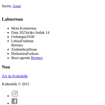
Iturria:
Anari
Laburrean
Mota
Kontzertua
Data
2025(e)ko Irailak 14
Ordutegia
19:00
Lekua
Frailetan
Bermeo
Zenbatekoa
Doan
Hizkuntza
Euskara
Ikusi agenda
Bermeo
Non
Zer da Kulturklik
Kulturklik © 2015