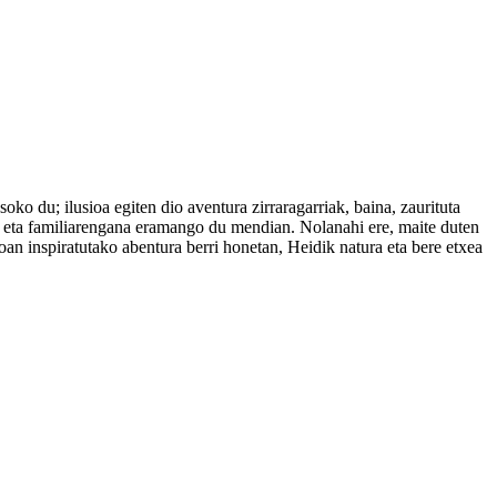
o du; ilusioa egiten dio aventura zirraragarriak, baina, zaurituta
u eta familiarengana eramango du mendian. Nolanahi ere, maite duten
koan inspiratutako abentura berri honetan, Heidik natura eta bere etxea