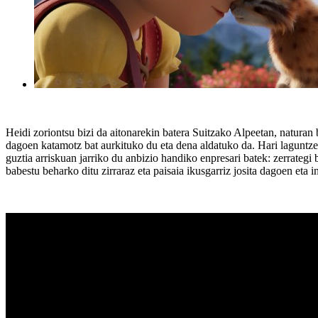
Heidi zoriontsu bizi da aitonarekin batera Suitzako Alpeetan, naturan
dagoen katamotz bat aurkituko du eta dena aldatuko da. Hari laguntze
guztia arriskuan jarriko du anbizio handiko enpresari batek: zerrategi
babestu beharko ditu zirraraz eta paisaia ikusgarriz josita dagoen eta