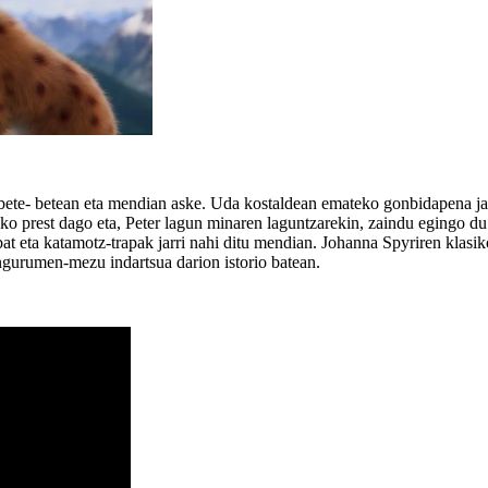
 bete- betean eta mendian aske. Uda kostaldean emateko gonbidapena jasok
ko prest dago eta, Peter lagun minaren laguntzarekin, zaindu egingo d
 bat eta katamotz-trapak jarri nahi ditu mendian. Johanna Spyriren klasi
 ingurumen-mezu indartsua darion istorio batean.