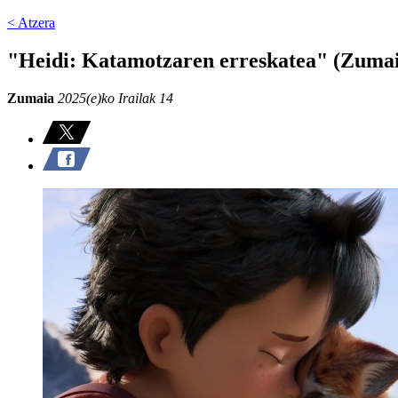
< Atzera
"Heidi: Katamotzaren erreskatea" (Zuma
Zumaia
2025(e)ko Irailak 14