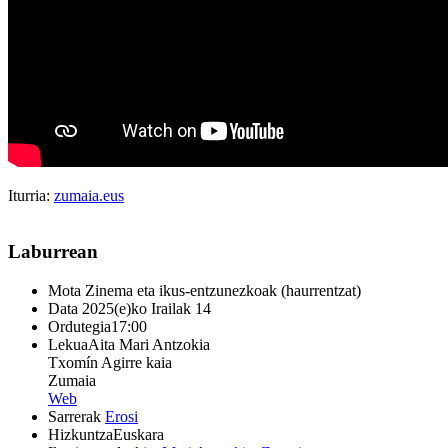
Iturria:
zumaia.eus
Laburrean
Mota
Zinema eta ikus-entzunezkoak (haurrentzat)
Data
2025(e)ko Irailak 14
Ordutegia
17:00
Lekua
Aita Mari Antzokia
Txomín Agirre kaia
Zumaia
Web
Sarrerak
Erosi
Hizkuntza
Euskara