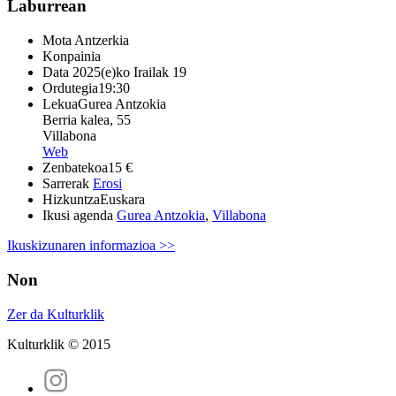
Laburrean
Mota
Antzerkia
Konpainia
Data
2025(e)ko Irailak 19
Ordutegia
19:30
Lekua
Gurea Antzokia
Berria kalea, 55
Villabona
Web
Zenbatekoa
15 €
Sarrerak
Erosi
Hizkuntza
Euskara
Ikusi agenda
Gurea Antzokia
,
Villabona
Ikuskizunaren informazioa >>
Non
Zer da Kulturklik
Kulturklik © 2015