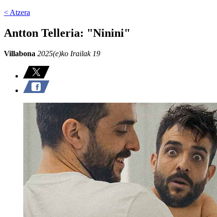
< Atzera
Antton Telleria: "Ninini"
Villabona
2025(e)ko Irailak 19