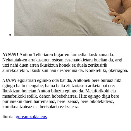
NININI
Antton Telleriaren bigarren komedia ikuskizuna da.
Nekatutak-en arrakastaren ostean eszenatokietara bueltan da, argi
utzi nahi duen arren ikuskizun honek ez duela zerikusirik
aurrekoarekin. Ikuskizun hau desberdina da. Konkretuki, okerragoa.
NININI
egolatriari eginiko oda bat da, Anttonek bere buruaz hitz
egingo baitu etengabe, baina baita zintzotasun ariketa bat ere:
Ikuskizun honetan Antton biluztu egingo da. Metaforikoki eta
metaforikoki soilik, denon hobebeharrez. Hitz egingo digu bere
buruarekin duen harremanaz, bere izenaz, bere bikotekideaz,
komikoa izateaz eta bertsolaria ez izateaz.
Iturria:
gureantzokia.eus