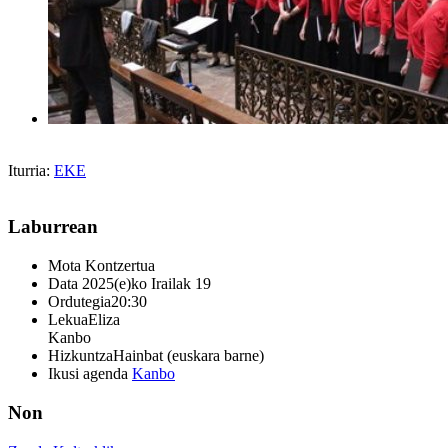
Iturria:
EKE
Laburrean
Mota
Kontzertua
Data
2025(e)ko Irailak 19
Ordutegia
20:30
Lekua
Eliza
Kanbo
Hizkuntza
Hainbat (euskara barne)
Ikusi agenda
Kanbo
Non