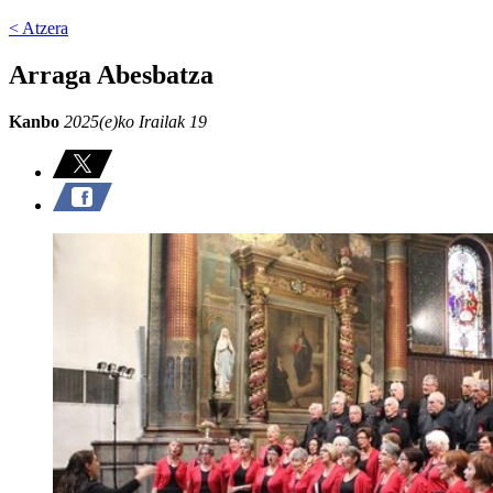
< Atzera
Arraga Abesbatza
Kanbo
2025(e)ko Irailak 19