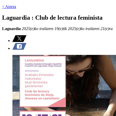
< Atzera
Laguardia : Club de lectura feminista
Laguardia
2025(e)ko irailaren 19(e)tik 2025(e)ko irailaren 21(e)ra