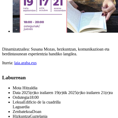
Dinamizatzailea: Susana Mozas, hezkuntzan, komunikazioan eta
berdintasunean esperientzia handiko langilea.
Iturria:
laia.araba.eus
Laburrean
Mota
Hitzaldia
Data
2025(e)ko irailaren 19(e)tik 2025(e)ko irailaren 21(e)ra
Ordutegia
18:00
Lekua
Edificio de la cuadrilla
Laguardia
Zenbatekoa
Doan
Hizkuntza
Gaztelania