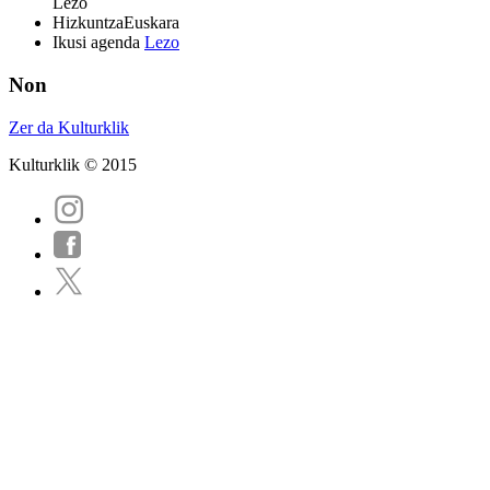
Lezo
Hizkuntza
Euskara
Ikusi agenda
Lezo
Non
Zer da Kulturklik
Kulturklik © 2015