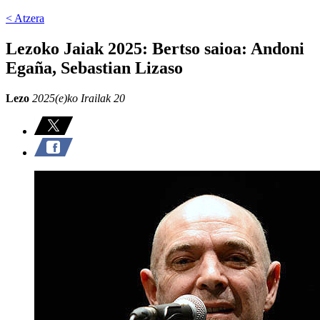
< Atzera
Lezoko Jaiak 2025: Bertso saioa: Andoni
Egaña, Sebastian Lizaso
Lezo
2025(e)ko Irailak 20