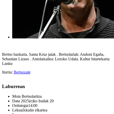
Bertso bazkaria. Santa Kruz jaiak . Bertsolariak: Andoni Egaña,
Sebastian Lizaso . Antolatzailea: Lezoko Udala. Kultur bitartekaria:
Lanku
Iturria:
Bertsozale
Laburrean
Mota
Bertsolaritza
Data
2025(e)ko Irailak 20
Ordutegia
14:00
Lekua
Ixkulin elkartea