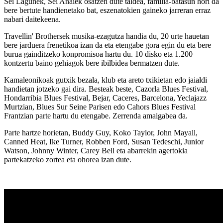
Sei Lagunek, Sei Anaiek osatzen dute taldea, familia-batasun hori da
bere bertute handienetako bat, eszenatokien gaineko jarreran erraz
nabari daitekeena.
Travellin' Brothersek musika-ezagutza handia du, 20 urte hauetan
bere jarduera frenetikoa izan da eta etengabe gora egin du eta bere
burua gainditzeko konpromisoa hartu du. 10 disko eta 1.200
kontzertu baino gehiagok bere ibilbidea bermatzen dute.
Kamaleonikoak gutxik bezala, klub eta areto txikietan edo jaialdi
handietan jotzeko gai dira. Besteak beste, Cazorla Blues Festival,
Hondarribia Blues Festival, Bejar, Caceres, Barcelona, Yeclajazz
Murtzian, Blues Sur Seine Parisen edo Cahors Blues Festival
Frantzian parte hartu du etengabe. Zerrenda amaigabea da.
Parte hartze horietan, Buddy Guy, Koko Taylor, John Mayall,
Canned Heat, Ike Turner, Robben Ford, Susan Tedeschi, Junior
Watson, Johnny Winter, Carey Bell eta abarrekin agertokia
partekatzeko zortea eta ohorea izan dute.