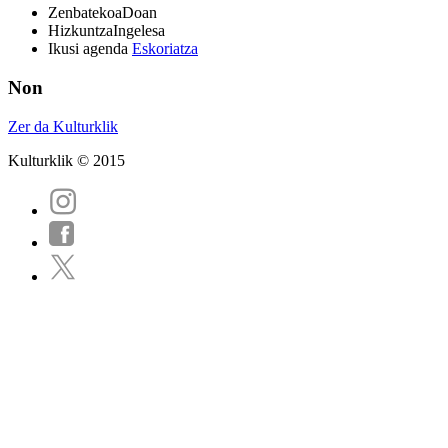
Zenbatekoa
Doan
Hizkuntza
Ingelesa
Ikusi agenda
Eskoriatza
Non
Zer da Kulturklik
Kulturklik © 2015