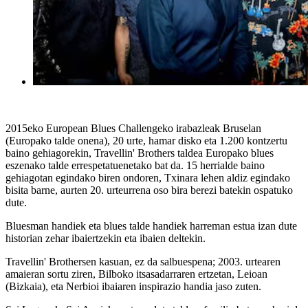
2015eko European Blues Challengeko irabazleak Bruselan
(Europako talde onena), 20 urte, hamar disko eta 1.200 kontzertu
baino gehiagorekin, Travellin' Brothers taldea Europako blues
eszenako talde errespetatuenetako bat da. 15 herrialde baino
gehiagotan egindako biren ondoren, Txinara lehen aldiz egindako
bisita barne, aurten 20. urteurrena oso bira berezi batekin ospatuko
dute.
Bluesman handiek eta blues talde handiek harreman estua izan dute
historian zehar ibaiertzekin eta ibaien deltekin.
Travellin' Brothersen kasuan, ez da salbuespena; 2003. urtearen
amaieran sortu ziren, Bilboko itsasadarraren ertzetan, Leioan
(Bizkaia), eta Nerbioi ibaiaren inspirazio handia jaso zuten.