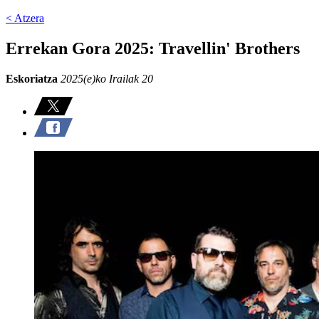
< Atzera
Errekan Gora 2025: Travellin' Brothers
Eskoriatza
2025(e)ko Irailak 20