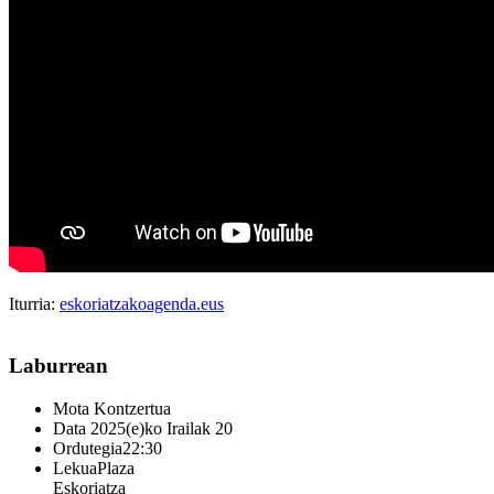
Iturria:
eskoriatzakoagenda.eus
Laburrean
Mota
Kontzertua
Data
2025(e)ko Irailak 20
Ordutegia
22:30
Lekua
Plaza
Eskoriatza