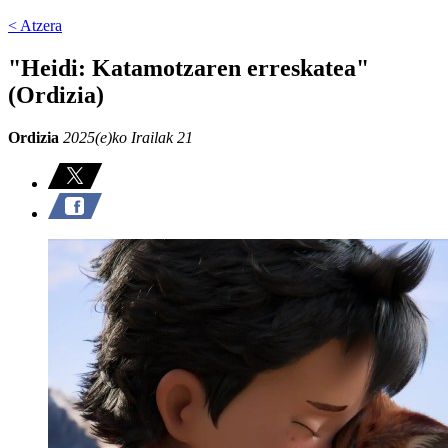
< Atzera
"Heidi: Katamotzaren erreskatea"
(Ordizia)
Ordizia
2025(e)ko Irailak 21