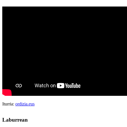
Iturria:
ordizia.eus
Laburrean