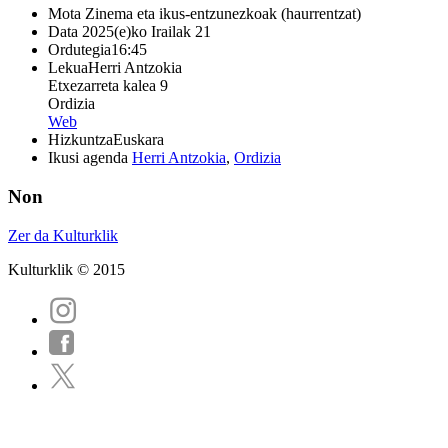
Mota
Zinema eta ikus-entzunezkoak (haurrentzat)
Data
2025(e)ko Irailak 21
Ordutegia
16:45
Lekua
Herri Antzokia
Etxezarreta kalea 9
Ordizia
Web
Hizkuntza
Euskara
Ikusi agenda
Herri Antzokia
,
Ordizia
Non
Zer da Kulturklik
Kulturklik © 2015