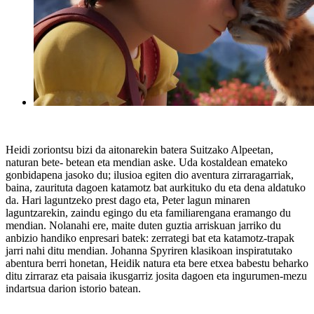
Heidi zoriontsu bizi da aitonarekin batera Suitzako Alpeetan,
naturan bete- betean eta mendian aske. Uda kostaldean emateko
gonbidapena jasoko du; ilusioa egiten dio aventura zirraragarriak,
baina, zaurituta dagoen katamotz bat aurkituko du eta dena aldatuko
da. Hari laguntzeko prest dago eta, Peter lagun minaren
laguntzarekin, zaindu egingo du eta familiarengana eramango du
mendian. Nolanahi ere, maite duten guztia arriskuan jarriko du
anbizio handiko enpresari batek: zerrategi bat eta katamotz-trapak
jarri nahi ditu mendian. Johanna Spyriren klasikoan inspiratutako
abentura berri honetan, Heidik natura eta bere etxea babestu beharko
ditu zirraraz eta paisaia ikusgarriz josita dagoen eta ingurumen-mezu
indartsua darion istorio batean.