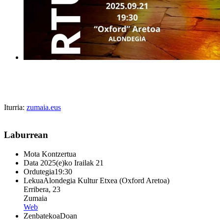
Iturria:
zumaia.eus
Laburrean
Mota
Kontzertua
Data
2025(e)ko Irailak 21
Ordutegia
19:30
Lekua
Alondegia Kultur Etxea (Oxford Aretoa)
Erribera, 23
Zumaia
Web
Zenbatekoa
Doan