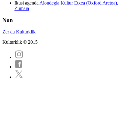
Ikusi agenda
Alondegia Kultur Etxea (Oxford Aretoa)
,
Zumaia
Non
Zer da Kulturklik
Kulturklik © 2015