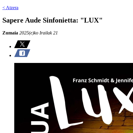
< Atzera
Sapere Aude Sinfonietta: "LUX"
Zumaia
2025(e)ko Irailak 21