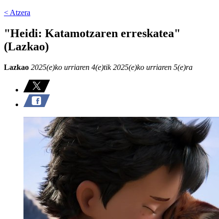
< Atzera
"Heidi: Katamotzaren erreskatea"
(Lazkao)
Lazkao
2025(e)ko urriaren 4(e)tik 2025(e)ko urriaren 5(e)ra