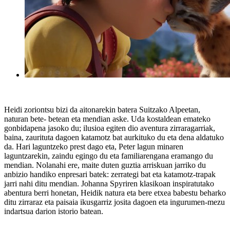
Heidi zoriontsu bizi da aitonarekin batera Suitzako Alpeetan,
naturan bete- betean eta mendian aske. Uda kostaldean emateko
gonbidapena jasoko du; ilusioa egiten dio aventura zirraragarriak,
baina, zaurituta dagoen katamotz bat aurkituko du eta dena aldatuko
da. Hari laguntzeko prest dago eta, Peter lagun minaren
laguntzarekin, zaindu egingo du eta familiarengana eramango du
mendian. Nolanahi ere, maite duten guztia arriskuan jarriko du
anbizio handiko enpresari batek: zerrategi bat eta katamotz-trapak
jarri nahi ditu mendian. Johanna Spyriren klasikoan inspiratutako
abentura berri honetan, Heidik natura eta bere etxea babestu beharko
ditu zirraraz eta paisaia ikusgarriz josita dagoen eta ingurumen-mezu
indartsua darion istorio batean.