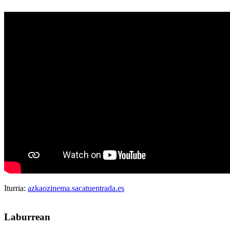
Iturria:
azkaozinema.sacatuentrada.es
Laburrean