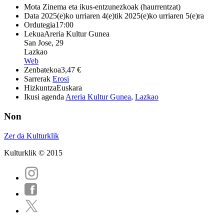
Mota
Zinema eta ikus-entzunezkoak (haurrentzat)
Data
2025(e)ko urriaren 4(e)tik 2025(e)ko urriaren 5(e)ra
Ordutegia
17:00
Lekua
Areria Kultur Gunea
San Jose, 29
Lazkao
Web
Zenbatekoa
3,47 €
Sarrerak
Erosi
Hizkuntza
Euskara
Ikusi agenda
Areria Kultur Gunea
,
Lazkao
Non
Zer da Kulturklik
Kulturklik © 2015