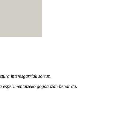
stura interesgarriak sortuz.
eta esperimentatzeko gogoa izan behar da.