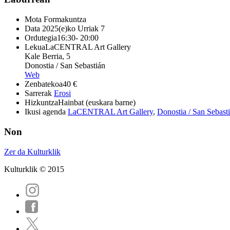
Mota
Formakuntza
Data
2025(e)ko Urriak 7
Ordutegia
16:30- 20:00
Lekua
LaCENTRAL Art Gallery
Kale Berria, 5
Donostia / San Sebastián
Web
Zenbatekoa
40 €
Sarrerak
Erosi
Hizkuntza
Hainbat (euskara barne)
Ikusi agenda
LaCENTRAL Art Gallery
,
Donostia / San Sebast
Non
Zer da Kulturklik
Kulturklik © 2015