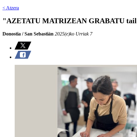
< Atzera
"AZETATU MATRIZEAN GRABATU tail
Donostia / San Sebastián
2025(e)ko Urriak 7