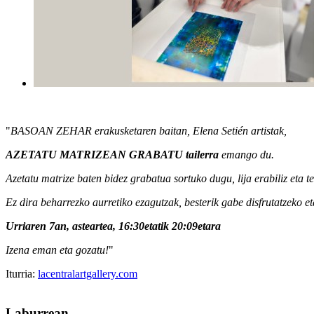
"
BASOAN ZEHAR erakusketaren baitan, Elena Setién artistak,
AZETATU MATRIZEAN GRABATU tailerra
emango du.
Azetatu matrize baten bidez grabatua sortuko dugu, lija erabiliz eta te
Ez dira beharrezko aurretiko ezagutzak, besterik gabe disfrutatzeko 
Urriaren 7an, asteartea, 16:30etatik 20:09etara
Izena eman eta gozatu!
"
Iturria:
lacentralartgallery.com
Laburrean