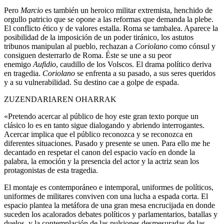
Pero
Marcio
es también un heroico militar extremista, henchido de
orgullo patricio que se opone a las reformas que demanda la plebe.
El conflicto ético y de valores estalla. Roma se tambalea. Aparece la
posibilidad de la imposición de un poder tiránico, los astutos
tribunos manipulan al pueblo, rechazan a
Coriolano
como cónsul y
consiguen desterrarlo de Roma. Éste se une a su peor
enemigo
Aufidio
, caudillo de los Volscos. El drama político deriva
en tragedia.
Coriolano
se enfrenta a su pasado, a sus seres queridos
y a su vulnerabilidad. Su destino cae a golpe de espada.
ZUZENDARIAREN OHARRAK
«
Pretendo acercar al público de hoy este gran texto porque un
clásico lo es en tanto sigue dialogando y abriendo interrogantes
.
Acercar implica que el público reconozca y se reconozca en
diferentes situaciones. Pasado y presente se unen. Para ello me he
decantado en respetar el canon del espacio vacío en donde la
palabra, la emoción y la presencia del actor y la actriz sean los
protagonistas de esta tragedia.
El montaje es contemporáneo e intemporal, uniformes de políticos,
uniformes de militares conviven con una lucha a espada corta. El
espacio plantea la metáfora de una gran mesa encrucijada en donde
suceden los acalorados debates políticos y parlamentarios, batallas y
duelos, y la contemplación de las pulsiones desmesuradas de las