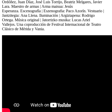
Ordóñez, Juan Díaz, José Luis Torrijo, Beatriz Melgares, Javier
Lara.
Maestro de armas | Arma maisua:
Jesús
Esperanza.
Escenografía | Eszenografia:
Paco Azorín.
Vestuario |
Jantzitegia:
Ana Llena.
Iluminación | Argiztapena:
Rodrigo
Ortega.
Música original | Jatorrizko musika:
Lucas Ariel
Vallejos.
Una coproducción de Festival Internacional de Teatro
Clásico de Mérida y Vania.