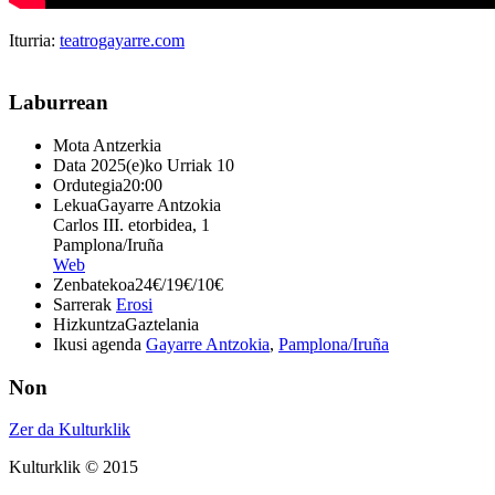
Iturria:
teatrogayarre.com
Laburrean
Mota
Antzerkia
Data
2025(e)ko Urriak 10
Ordutegia
20:00
Lekua
Gayarre Antzokia
Carlos III. etorbidea, 1
Pamplona/Iruña
Web
Zenbatekoa
24€/19€/10€
Sarrerak
Erosi
Hizkuntza
Gaztelania
Ikusi agenda
Gayarre Antzokia
,
Pamplona/Iruña
Non
Zer da Kulturklik
Kulturklik © 2015