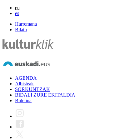
eu
es
Harremana
Bilatu
AGENDA
Albisteak
SORKUNTZAK
BIDALI ZURE EKITALDIA
Buletina