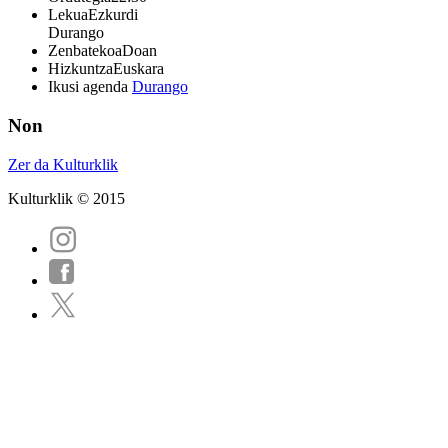
Lekua
Ezkurdi
Durango
Zenbatekoa
Doan
Hizkuntza
Euskara
Ikusi agenda
Durango
Non
Zer da Kulturklik
Kulturklik © 2015