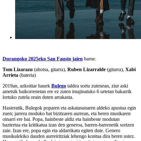
Durangoko 2025eko San Fausto jaien
barne.
Tom Lizarazu
(ahotsa, gitarra),
Ruben Lizarralde
(gitarra),
Xabi
Arrieta
(bateria)
2019an, azkoitiar hauek
Bulego
taldea sortu zutenean, ziur aski
ametsik baikorrenetan ere ez zuten imajinatuko 6 urtetan bakarrik
lortuko zutela orain duten arrakasta.
Hasieratik, Bulegok poparen eta askatasunaren aldeko apustua egin
zuen; jarrera moduko bat bizitzaren aurrean, eta beren musikaren
oinarri ere bai. Popa, hainbeste aldiz eta hainbeste modutan
baztertua eta kritikatua izan den generoa, barren-barrenetik sortzen
zaie. Izan ere, popa egin eta aldarrikatu egiten dute. Genero
musikalekiko dauden aurreiritziak lehengo kontua dira beren ustez.