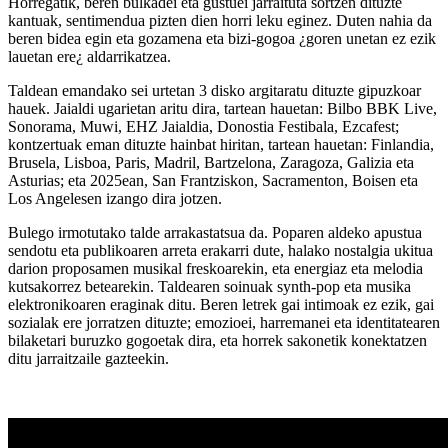
Horregatik, beren bulkadei eta gustuei jarraituta sortzen dituzte
kantuak, sentimendua pizten dien horri leku eginez. Duten nahia da
beren bidea egin eta gozamena eta bizi-gogoa ¿goren unetan ez ezik
lauetan ere¿ aldarrikatzea.
Taldean emandako sei urtetan 3 disko argitaratu dituzte gipuzkoar
hauek. Jaialdi ugarietan aritu dira, tartean hauetan: Bilbo BBK Live,
Sonorama, Muwi, EHZ Jaialdia, Donostia Festibala, Ezcafest;
kontzertuak eman dituzte hainbat hiritan, tartean hauetan: Finlandia,
Brusela, Lisboa, Paris, Madril, Bartzelona, Zaragoza, Galizia eta
Asturias; eta 2025ean, San Frantziskon, Sacramenton, Boisen eta
Los Angelesen izango dira jotzen.
Bulego irmotutako talde arrakastatsua da. Poparen aldeko apustua
sendotu eta publikoaren arreta erakarri dute, halako nostalgia ukitua
darion proposamen musikal freskoarekin, eta energiaz eta melodia
kutsakorrez betearekin. Taldearen soinuak synth-pop eta musika
elektronikoaren eraginak ditu. Beren letrek gai intimoak ez ezik, gai
sozialak ere jorratzen dituzte; emozioei, harremanei eta identitatearen
bilaketari buruzko gogoetak dira, eta horrek sakonetik konektatzen
ditu jarraitzaile gazteekin.