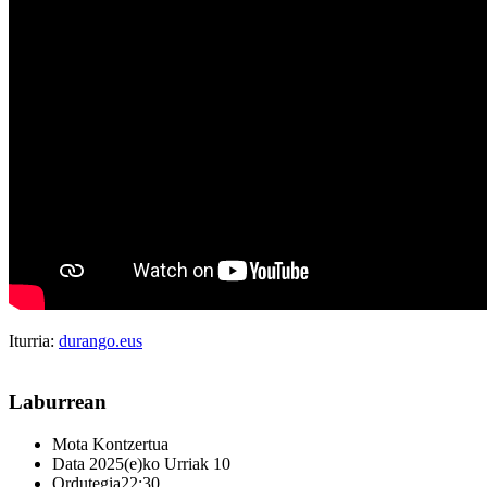
Iturria:
durango.eus
Laburrean
Mota
Kontzertua
Data
2025(e)ko Urriak 10
Ordutegia
22:30