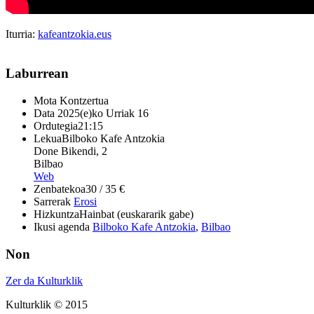
Iturria:
kafeantzokia.eus
Laburrean
Mota
Kontzertua
Data
2025(e)ko Urriak 16
Ordutegia
21:15
Lekua
Bilboko Kafe Antzokia
Done Bikendi, 2
Bilbao
Web
Zenbatekoa
30 / 35 €
Sarrerak
Erosi
Hizkuntza
Hainbat (euskararik gabe)
Ikusi agenda
Bilboko Kafe Antzokia
,
Bilbao
Non
Zer da Kulturklik
Kulturklik © 2015