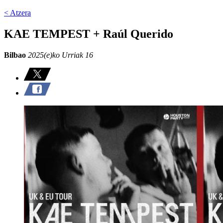
< Atzera
KAE TEMPEST + Raúl Querido
Bilbao
2025(e)ko Urriak 16