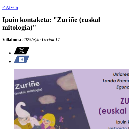
< Atzera
Ipuin kontaketa: "Zuriñe (euskal
mitologia)"
Villabona
2025(e)ko Urriak 17