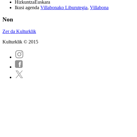
Hizkuntza
Euskara
Ikusi agenda
Villabonako Liburutegia
,
Villabona
Non
Zer da Kulturklik
Kulturklik © 2015