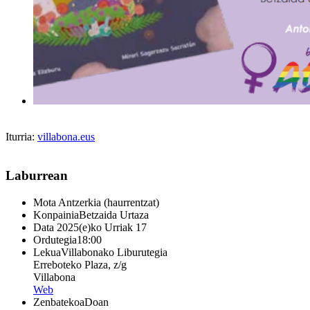
Iturria:
villabona.eus
Laburrean
Mota
Antzerkia (haurrentzat)
Konpainia
Betzaida Urtaza
Data
2025(e)ko Urriak 17
Ordutegia
18:00
Lekua
Villabonako Liburutegia
Erreboteko Plaza, z/g
Villabona
Web
Zenbatekoa
Doan