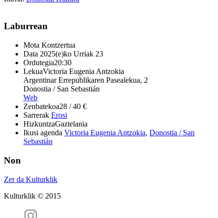
Laburrean
Mota
Kontzertua
Data
2025(e)ko Urriak 23
Ordutegia
20:30
Lekua
Victoria Eugenia Antzokia
Argentinar Errepublikaren Pasealekua, 2
Donostia / San Sebastián
Web
Zenbatekoa
28 / 40 €
Sarrerak
Erosi
Hizkuntza
Gaztelania
Ikusi agenda
Victoria Eugenia Antzokia
,
Donostia / San
Sebastián
Non
Zer da Kulturklik
Kulturklik © 2015