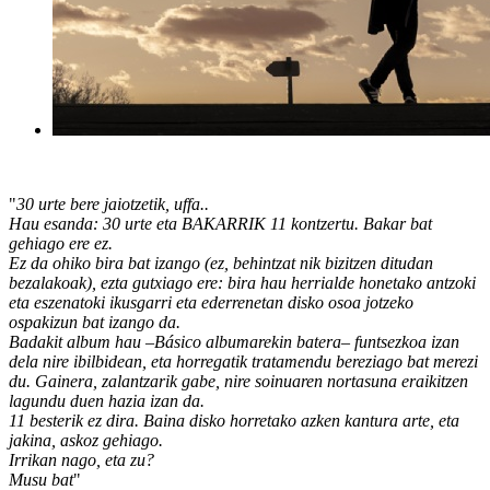
"
30 urte bere jaiotzetik, uffa..
Hau esanda: 30 urte eta BAKARRIK 11 kontzertu. Bakar bat
gehiago ere ez.
Ez da ohiko bira bat izango (ez, behintzat nik bizitzen ditudan
bezalakoak), ezta gutxiago ere: bira hau herrialde honetako antzoki
eta eszenatoki ikusgarri eta ederrenetan disko osoa jotzeko
ospakizun bat izango da.
Badakit album hau –Básico albumarekin batera– funtsezkoa izan
dela nire ibilbidean, eta horregatik tratamendu bereziago bat merezi
du. Gainera, zalantzarik gabe, nire soinuaren nortasuna eraikitzen
lagundu duen hazia izan da.
11 besterik ez dira. Baina disko horretako azken kantura arte, eta
jakina, askoz gehiago.
Irrikan nago, eta zu?
Musu bat
"