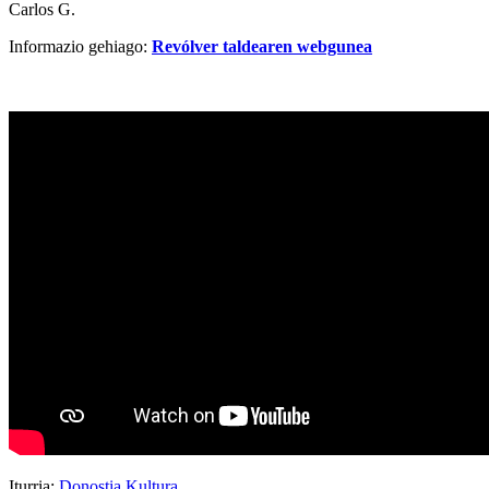
Carlos G.
Informazio gehiago:
Revólver taldearen webgunea
Iturria:
Donostia Kultura