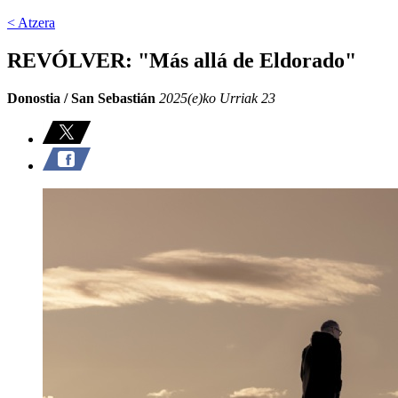
< Atzera
REVÓLVER: "Más allá de Eldorado"
Donostia / San Sebastián
2025(e)ko Urriak 23