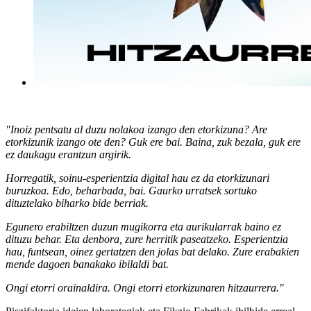
"Inoiz pentsatu al duzu nolakoa izango den etorkizuna? Are
etorkizunik izango ote den? Guk ere bai. Baina, zuk bezala, guk ere
ez daukagu erantzun argirik.
Horregatik, soinu-esperientzia digital hau ez da etorkizunari
buruzkoa. Edo, beharbada, bai. Gaurko urratsek sortuko
dituztelako biharko bide berriak.
Egunero erabiltzen duzun mugikorra eta aurikularrak baino ez
dituzu behar. Eta denbora, zure herritik paseatzeko. Esperientzia
hau, funtsean, oinez gertatzen den jolas bat delako. Zure erabakien
mende dagoen banakako ibilaldi bat.
Ongi etorri orainaldira. Ongi etorri etorkizunaren hitzaurrera."