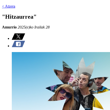
< Atzera
"Hitzaurrea"
Amurrio
2025(e)ko Irailak 28