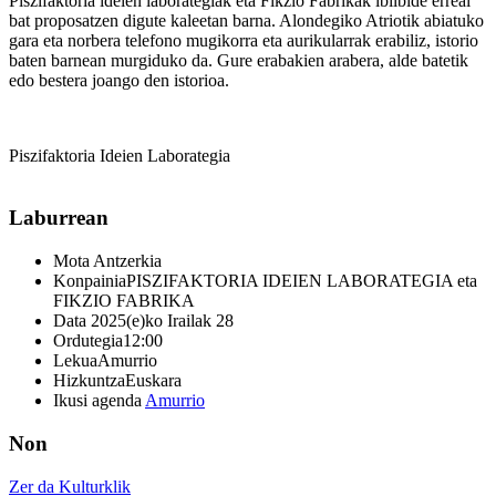
Piszifaktoria ideien laborategiak eta Fikzio Fabrikak ibilbide erreal
bat proposatzen digute kaleetan barna. Alondegiko Atriotik abiatuko
gara eta norbera telefono mugikorra eta aurikularrak erabiliz, istorio
baten barnean murgiduko da. Gure erabakien arabera, alde batetik
edo bestera joango den istorioa.
Piszifaktoria Ideien Laborategia
Laburrean
Mota
Antzerkia
Konpainia
PISZIFAKTORIA IDEIEN LABORATEGIA eta
FIKZIO FABRIKA
Data
2025(e)ko Irailak 28
Ordutegia
12:00
Lekua
Amurrio
Hizkuntza
Euskara
Ikusi agenda
Amurrio
Non
Zer da Kulturklik