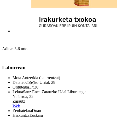
Adina: 3-6 urte.
Laburrean
Mota
Antzerkia (haurrentzat)
Data
2025(e)ko Urriak 29
Ordutegia
17:30
Lekua
Sanz Enea Zarauzko Udal Liburutegia
Nafarroa, 22
Zarautz
Web
Zenbatekoa
Doan
Hizkuntza
Euskara