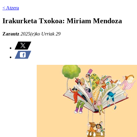
< Atzera
Irakurketa Txokoa: Miriam Mendoza
Zarautz
2025(e)ko Urriak 29