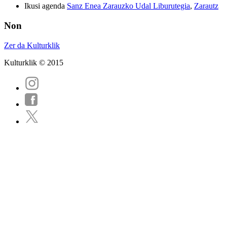
Ikusi agenda
Sanz Enea Zarauzko Udal Liburutegia
,
Zarautz
Non
Zer da Kulturklik
Kulturklik © 2015