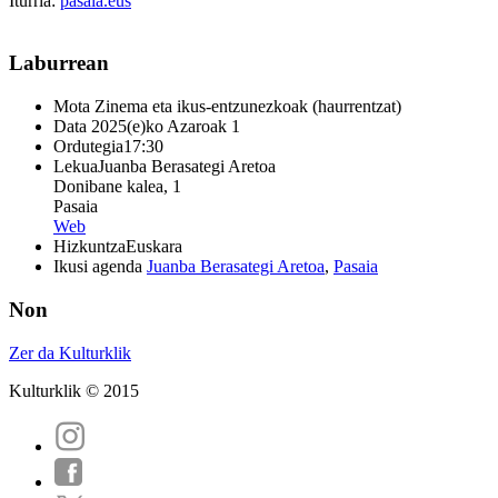
Iturria:
pasaia.eus
Laburrean
Mota
Zinema eta ikus-entzunezkoak (haurrentzat)
Data
2025(e)ko Azaroak 1
Ordutegia
17:30
Lekua
Juanba Berasategi Aretoa
Donibane kalea, 1
Pasaia
Web
Hizkuntza
Euskara
Ikusi agenda
Juanba Berasategi Aretoa
,
Pasaia
Non
Zer da Kulturklik
Kulturklik © 2015