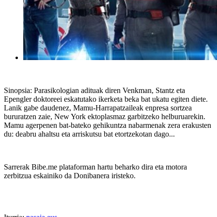
Sinopsia: Parasikologian adituak diren Venkman, Stantz eta
Epengler doktoreei eskatutako ikerketa beka bat ukatu egiten diete.
Lanik gabe daudenez, Mamu-Harrapatzaileak enpresa sortzea
bururatzen zaie, New York ektoplasmaz garbitzeko helburuarekin.
Mamu agerpenen bat-bateko gehikuntza nabarmenak zera erakusten
du: deabru ahaltsu eta arriskutsu bat etortzekotan dago...
Sarrerak Bibe.me plataforman hartu beharko dira eta motora
zerbitzua eskainiko da Donibanera iristeko.