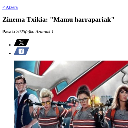
< Atzera
Zinema Txikia: "Mamu harrapariak"
Pasaia
2025(e)ko Azaroak 1