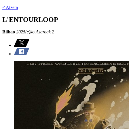
< Atzera
L'ENTOURLOOP
Bilbao
2025(e)ko Azaroak 2