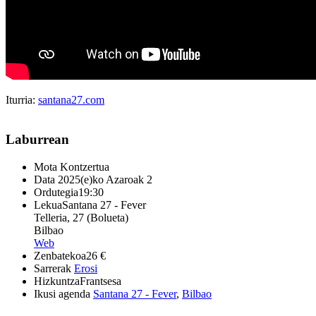
Iturria:
santana27.com
Laburrean
Mota
Kontzertua
Data
2025(e)ko Azaroak 2
Ordutegia
19:30
Lekua
Santana 27 - Fever
Telleria, 27 (Bolueta)
Bilbao
Web
Zenbatekoa
26 €
Sarrerak
Erosi
Hizkuntza
Frantsesa
Ikusi agenda
Santana 27 - Fever
,
Bilbao