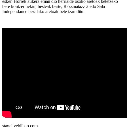
esker. Horrek aukera eman dio herrialde osoko aretoak betetzeko
bere kontzertuekin, besteak beste, Razzmatazz 2 edo Sala
Independance bezalako aretoak bete izan ditu.
stagelivebilbao.com