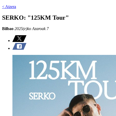
< Atzera
SERKO: "125KM Tour"
Bilbao
2025(e)ko Azaroak 7