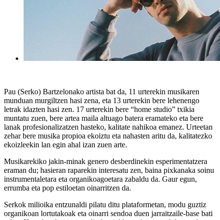
Pau (Serko) Bartzelonako artista bat da, 11 urterekin musikaren
munduan murgiltzen hasi zena, eta 13 urterekin bere lehenengo
letrak idazten hasi zen. 17 urterekin bere “home studio” txikia
muntatu zuen, bere artea maila altuago batera eramateko eta bere
lanak profesionalizatzen hasteko, kalitate nahikoa emanez. Urteetan
zehar bere musika propioa ekoiztu eta nahasten aritu da, kalitatezko
ekoizleekin lan egin ahal izan zuen arte.
Musikarekiko jakin-minak genero desberdinekin esperimentatzera
eraman du; hasieran raparekin interesatu zen, baina pixkanaka soinu
instrumentaletara eta organikoagoetara zabaldu da. Gaur egun,
errumba eta pop estiloetan oinarritzen da.
Serkok milioika entzunaldi pilatu ditu plataformetan, modu guztiz
organikoan lortutakoak eta oinarri sendoa duen jarraitzaile-base bati