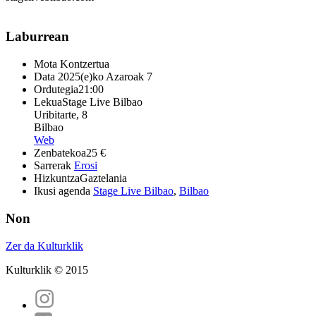
Laburrean
Mota
Kontzertua
Data
2025(e)ko Azaroak 7
Ordutegia
21:00
Lekua
Stage Live Bilbao
Uribitarte, 8
Bilbao
Web
Zenbatekoa
25 €
Sarrerak
Erosi
Hizkuntza
Gaztelania
Ikusi agenda
Stage Live Bilbao
,
Bilbao
Non
Zer da Kulturklik
Kulturklik © 2015