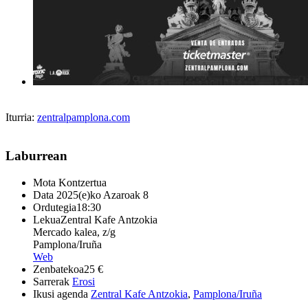
Iturria:
zentralpamplona.com
Laburrean
Mota
Kontzertua
Data
2025(e)ko Azaroak 8
Ordutegia
18:30
Lekua
Zentral Kafe Antzokia
Mercado kalea, z/g
Pamplona/Iruña
Web
Zenbatekoa
25 €
Sarrerak
Erosi
Ikusi agenda
Zentral Kafe Antzokia
,
Pamplona/Iruña