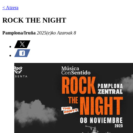
< Atzera
ROCK THE NIGHT
Pamplona/Iruña
2025(e)ko Azaroak 8