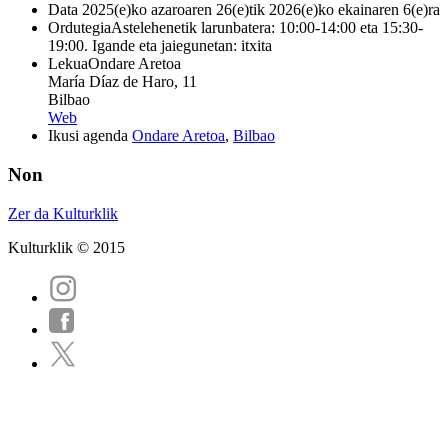
Data
2025(e)ko azaroaren 26(e)tik 2026(e)ko ekainaren 6(e)ra
Ordutegia
Astelehenetik larunbatera: 10:00-14:00 eta 15:30-
19:00. Igande eta jaiegunetan: itxita
Lekua
Ondare Aretoa
María Díaz de Haro, 11
Bilbao
Web
Ikusi agenda
Ondare Aretoa
,
Bilbao
Non
Zer da Kulturklik
Kulturklik © 2015