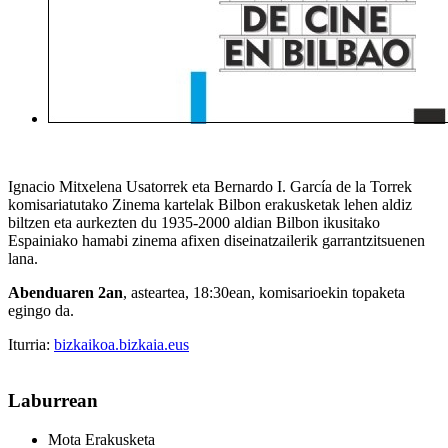
Ignacio Mitxelena Usatorrek eta Bernardo I. García de la Torrek
komisariatutako Zinema kartelak Bilbon erakusketak lehen aldiz
biltzen eta aurkezten du 1935-2000 aldian Bilbon ikusitako
Espainiako hamabi zinema afixen diseinatzailerik garrantzitsuenen
lana.
Abenduaren 2an
, asteartea, 18:30ean, komisarioekin topaketa
egingo da.
Iturria:
bizkaikoa.bizkaia.eus
Laburrean
Mota
Erakusketa