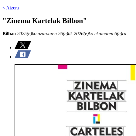
< Atzera
"Zinema Kartelak Bilbon"
Bilbao
2025(e)ko azaroaren 26(e)tik 2026(e)ko ekainaren 6(e)ra