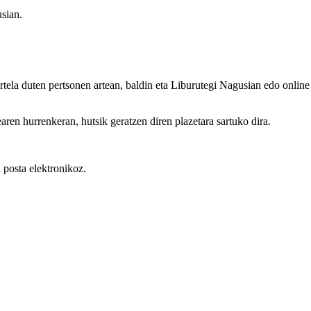
usian.
artela duten pertsonen artean, baldin eta Liburutegi Nagusian edo onl
aren hurrenkeran, hutsik geratzen diren plazetara sartuko dira.
 posta elektronikoz.