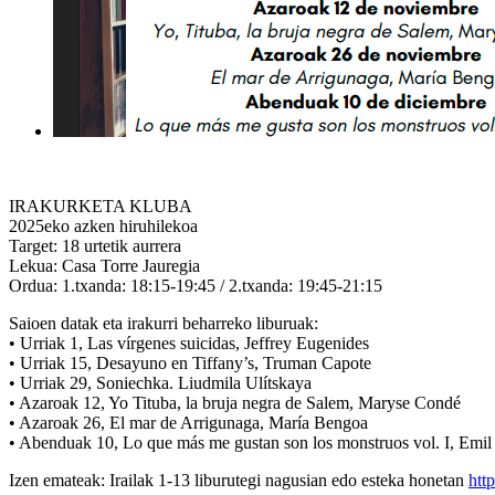
IRAKURKETA KLUBA
2025eko azken hiruhilekoa
Target: 18 urtetik aurrera
Lekua: Casa Torre Jauregia
Ordua: 1.txanda: 18:15-19:45 / 2.txanda: 19:45-21:15
Saioen datak eta irakurri beharreko liburuak:
• Urriak 1, Las vírgenes suicidas, Jeffrey Eugenides
• Urriak 15, Desayuno en Tiffany’s, Truman Capote
• Urriak 29, Soniechka. Liudmila Ulítskaya
• Azaroak 12, Yo Tituba, la bruja negra de Salem, Maryse Condé
• Azaroak 26, El mar de Arrigunaga, María Bengoa
• Abenduak 10, Lo que más me gustan son los monstruos vol. I, Emil 
Izen emateak: Irailak 1-13 liburutegi nagusian edo esteka honetan
htt