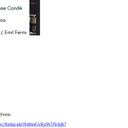
Ferris
ps://forms.gle/N4fnoGvKqW1Nckib7