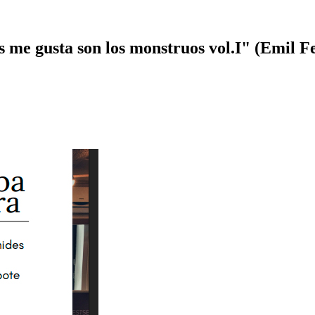
 me gusta son los monstruos vol.I" (Emil Fe