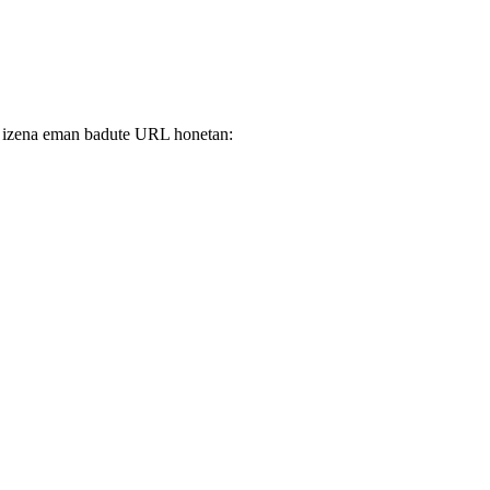
ine izena eman badute URL honetan: