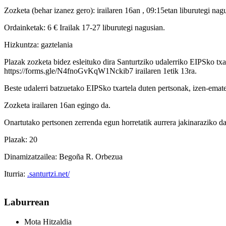
Zozketa (behar izanez gero): irailaren 16an , 09:15etan liburutegi nag
Ordainketak: 6 € Irailak 17-27 liburutegi nagusian.
Hizkuntza: gaztelania
Plazak zozketa bidez esleituko dira Santurtziko udalerriko EIPSko tx
https://forms.gle/N4fnoGvKqW1Nckib7 irailaren 1etik 13ra.
Beste udalerri batzuetako EIPSko txartela duten pertsonak, izen-emate
Zozketa irailaren 16an egingo da.
Onartutako pertsonen zerrenda egun horretatik aurrera jakinaraziko da
Plazak: 20
Dinamizatzailea: Begoña R. Orbezua
Iturria:
.santurtzi.net/
Laburrean
Mota
Hitzaldia