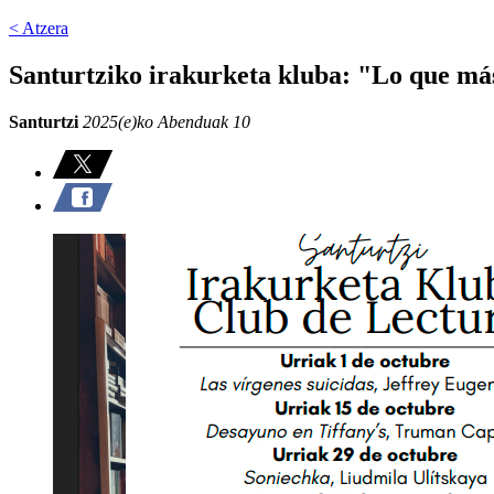
< Atzera
Santurtziko irakurketa kluba: "Lo que más
Santurtzi
2025(e)ko Abenduak 10