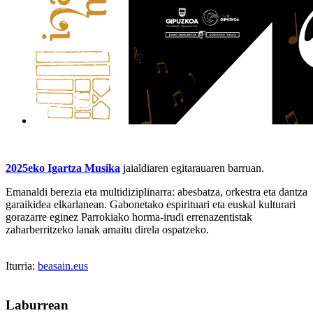
2025eko Igartza Musika
jaialdiaren egitarauaren barruan.
Emanaldi berezia eta multidiziplinarra: abesbatza, orkestra eta dantza
garaikidea elkarlanean. Gabonetako espirituari eta euskal kulturari
gorazarre eginez Parrokiako horma-irudi errenazentistak
zaharberritzeko lanak amaitu direla ospatzeko.
Iturria:
beasain.eus
Laburrean