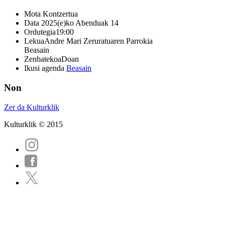
Mota
Kontzertua
Data
2025(e)ko Abenduak 14
Ordutegia
19:00
Lekua
Andre Mari Zeruratuaren Parrokia
Beasain
Zenbatekoa
Doan
Ikusi agenda
Beasain
Non
Zer da Kulturklik
Kulturklik © 2015