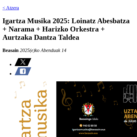
< Atzera
Igartza Musika 2025: Loinatz Abesbatza
+ Narama + Harizko Orkestra +
Aurtzaka Dantza Taldea
Beasain
2025(e)ko Abenduak 14