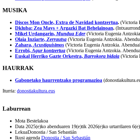
MUSIKA
Discos Mon Oncle, Extra de Navidad kontzertua
.
(Victoria
Dkluba:
Zea Mays + Argazki Bat Behelainoan
.
(Intxaurron
Mikel Urdangarin,
Mundua Eder
(Victoria Eugenia Antzokia.
Olaia Inziarte,
Zerrautsa
(Victoria Eugenia Antzokia. Abendu
Zahara,
Acustiquísimos
(Victoria Eugenia Antzokia. Abenduak
Errobi,
Agur kontzertua
(Victoria Eugenia Antzokia. Abendua
Euskal Herriko Gazte Orkestra,
Barrokora bidaia
(Victoria 
HAURRAK
Gabonetako haurrentzako programazioa
(donostiakultura.e
Iturria:
donostiakultura.eus
Laburrean
Mota
Bestelakoa
Data
2025(e)ko abenduaren 19(e)tik 2026(e)ko urtarrilaren 6(e)
Lekua
Donostia / San Sebastián
Ikusi agenda
Donostia / San Sebastián