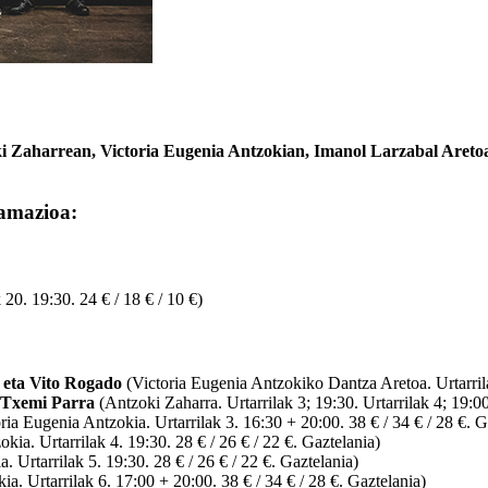
i Zaharrean,
Victoria Eugenia Antzokian, Imanol Larzabal Aretoa
amazioa:
0. 19:30. 24 € / 18 € / 10 €)
 eta Vito Rogado
(Victoria Eugenia Antzokiko Dantza Aretoa. Urtarril
 Txemi Parra
(Antzoki Zaharra. Urtarrilak 3; 19:30. Urtarrilak 4; 19:00
ria Eugenia Antzokia. Urtarrilak 3. 16:30 + 20:00. 38 € / 34 € / 28 €. G
kia. Urtarrilak 4. 19:30. 28 € / 26 € / 22 €. Gaztelania)
 Urtarrilak 5. 19:30. 28 € / 26 € / 22 €. Gaztelania)
a. Urtarrilak 6. 17:00 + 20:00. 38 € / 34 € / 28 €. Gaztelania)