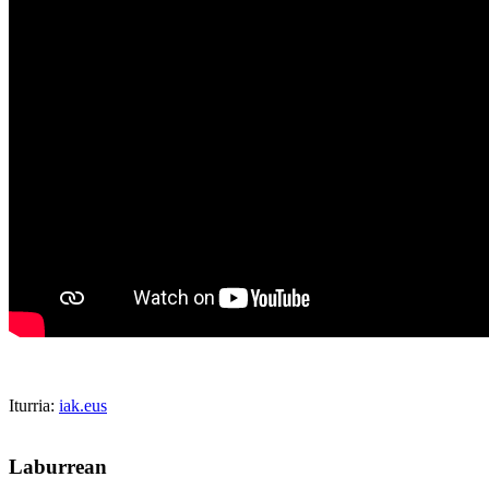
Iturria:
iak.eus
Laburrean