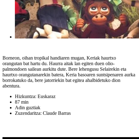
Borneon, oihan tropikal handiaren mugan, Keriak haurtxo
orangutan bat hartu du. Haurra aitak lan egiten duen olio-
palmondoen sailean aurkitu dute. Bere lehengusu Selairekin eta
haurtxo orangutanarekin batera, Keria basoaren suntsipenaren aurka
borrokatuko da, bere jatorriekin bat egitea ahalbidetuko dion
abentura.
Hizkuntza: Euskaraz
87 min
Adin guztiak
Zuzendaritza: Claude Barras