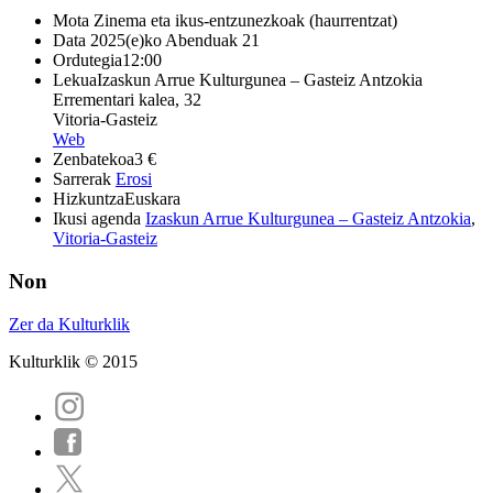
Mota
Zinema eta ikus-entzunezkoak (haurrentzat)
Data
2025(e)ko Abenduak 21
Ordutegia
12:00
Lekua
Izaskun Arrue Kulturgunea – Gasteiz Antzokia
Errementari kalea, 32
Vitoria-Gasteiz
Web
Zenbatekoa
3 €
Sarrerak
Erosi
Hizkuntza
Euskara
Ikusi agenda
Izaskun Arrue Kulturgunea – Gasteiz Antzokia
,
Vitoria-Gasteiz
Non
Zer da Kulturklik
Kulturklik © 2015