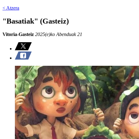
< Atzera
"Basatiak" (Gasteiz)
Vitoria-Gasteiz
2025(e)ko Abenduak 21