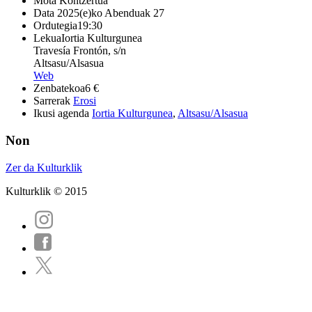
Mota
Kontzertua
Data
2025(e)ko Abenduak 27
Ordutegia
19:30
Lekua
Iortia Kulturgunea
Travesía Frontón, s/n
Altsasu/Alsasua
Web
Zenbatekoa
6 €
Sarrerak
Erosi
Ikusi agenda
Iortia Kulturgunea
,
Altsasu/Alsasua
Non
Zer da Kulturklik
Kulturklik © 2015