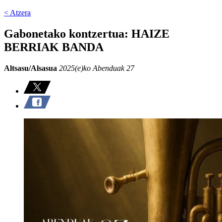
< Atzera
Gabonetako kontzertua: HAIZE
BERRIAK BANDA
Altsasu/Alsasua
2025(e)ko Abenduak 27