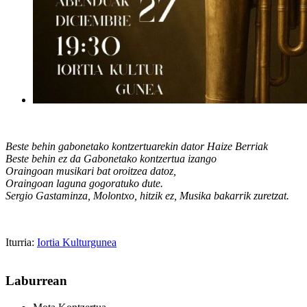
Beste behin gabonetako kontzertuarekin dator Haize Berriak
Beste behin ez da Gabonetako kontzertua izango
Oraingoan musikari bat oroitzea datoz,
Oraingoan laguna gogoratuko dute.
Sergio Gastaminza, Molontxo, hitzik ez, Musika bakarrik zuretzat.
Iturria:
Iortia Kulturgunea
Laburrean