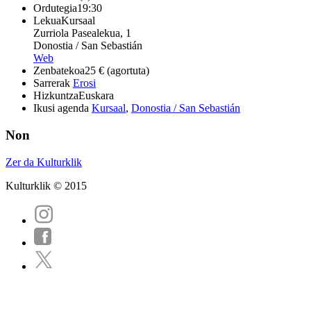
Ordutegia
19:30
Lekua
Kursaal
Zurriola Pasealekua, 1
Donostia / San Sebastián
Web
Zenbatekoa
25 € (agortuta)
Sarrerak
Erosi
Hizkuntza
Euskara
Ikusi agenda
Kursaal
,
Donostia / San Sebastián
Non
Zer da Kulturklik
Kulturklik © 2015