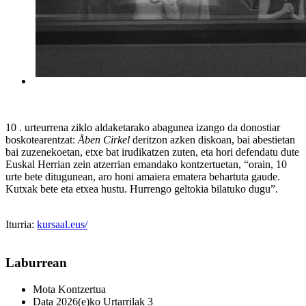
10 . urteurrena ziklo aldaketarako abagunea izango da donostiar
boskotearentzat:
Åben Cirkel
deritzon azken diskoan, bai abestietan
bai zuzenekoetan, etxe bat irudikatzen zuten, eta hori defendatu dute
Euskal Herrian zein atzerrian emandako kontzertuetan, “orain, 10
urte bete ditugunean, aro honi amaiera ematera behartuta gaude.
Kutxak bete eta etxea hustu. Hurrengo geltokia bilatuko dugu”.
Iturria:
kursaal.eus/
Laburrean
Mota
Kontzertua
Data
2026(e)ko Urtarrilak 3