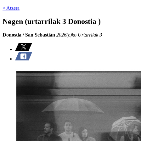
< Atzera
Nøgen (urtarrilak 3 Donostia )
Donostia / San Sebastián
2026(e)ko Urtarrilak 3