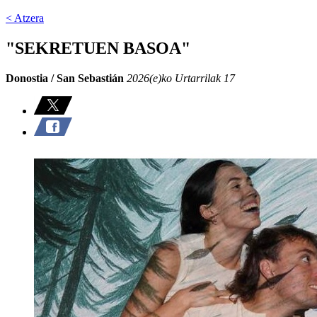
< Atzera
"SEKRETUEN BASOA"
Donostia / San Sebastián
2026(e)ko Urtarrilak 17