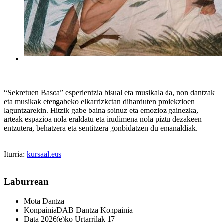
“Sekretuen Basoa” esperientzia bisual eta musikala da, non dantzak
eta musikak etengabeko elkarrizketan diharduten proiekzioen
laguntzarekin. Hitzik gabe baina soinuz eta emozioz gainezka,
arteak espazioa nola eraldatu eta irudimena nola piztu dezakeen
entzutera, behatzera eta sentitzera gonbidatzen du emanaldiak.
Iturria:
kursaal.eus
Laburrean
Mota
Dantza
Konpainia
DAB Dantza Konpainia
Data
2026(e)ko Urtarrilak 17