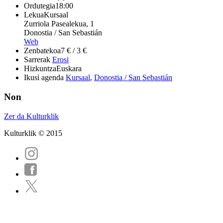
Ordutegia
18:00
Lekua
Kursaal
Zurriola Pasealekua, 1
Donostia / San Sebastián
Web
Zenbatekoa
7 € / 3 €
Sarrerak
Erosi
Hizkuntza
Euskara
Ikusi agenda
Kursaal
,
Donostia / San Sebastián
Non
Zer da Kulturklik
Kulturklik © 2015